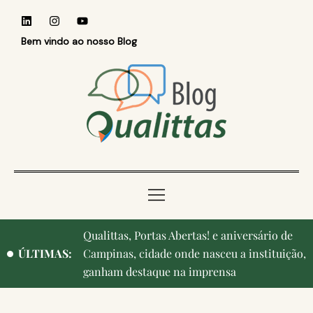
Bem vindo ao nosso Blog
Qualittas, Portas Abertas! e aniversário de
Reconhecer quem ensina: Faculdade
ÚLTIMAS:
Campinas, cidade onde nasceu a instituição,
Qualittas homenageia professores durante o
ganham destaque na imprensa
Medvep 2026