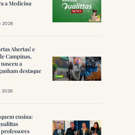
ra a Medicina
e 2026
ortas Abertas! e
 de Campinas,
 nasceu a
, ganham destaque
a
e 2026
quem ensina:
ualittas
professores