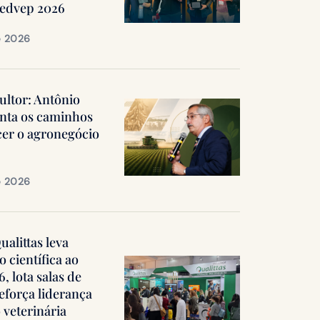
Medvep 2026
e 2026
ultor: Antônio
nta os caminhos
cer o agronegócio
e 2026
alittas leva
 científica ao
 lota salas de
reforça liderança
 veterinária