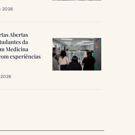
e 2026
rtas Abertas
tudantes da
em Medicina
 com experiências
e 2026