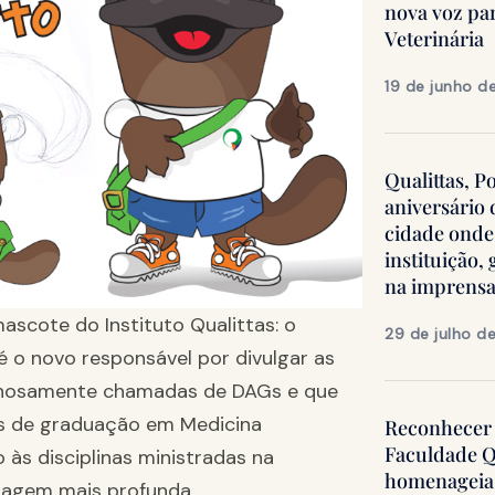
nova voz pa
Veterinária
19 de junho d
Qualittas, P
aniversário
cidade onde
instituição
na imprens
ascote do Instituto Qualittas: o
29 de julho d
é o novo responsável por divulgar as
inhosamente chamadas de DAGs e que
os de graduação em Medicina
Reconhecer 
Faculdade Q
às disciplinas ministradas na
homenageia 
dagem mais profunda.