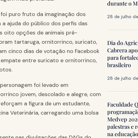
durante o 
foi puro fruto da imaginação dos
28 de julho d
 a ajuda do público dos perfis das
as oito opções de animais pré-
oram tartaruga, ornitorrinco, suricato,
Dia do Agric
Cabrera apo
Foram cinco dias de votação no Facebook
para fortale
empate entre suricato e ornitorrinco,
brasileiro
otos.
28 de julho d
personagem foi levado em
orrinco jovem, descolado e alegre, com
reforçam a figura de um estudante,
Faculdade Qu
programação
na Veterinária, carregando uma bolsa
Medvep 2026,
palestras e 
na educação
esente nas divulgações das DAGs do