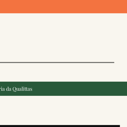
ia da Qualittas
ção, ganham destaque na imprensa