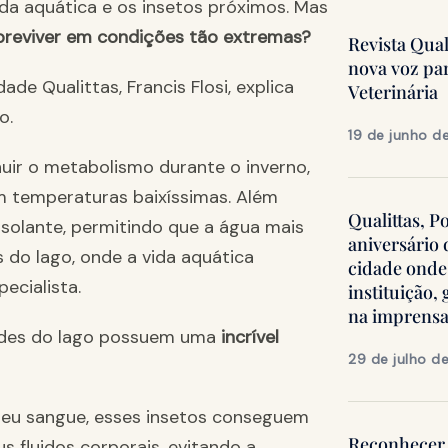
ida aquática e os insetos próximos. Mas
reviver em condições tão extremas?
Revista Qua
nova voz pa
ade Qualittas, Francis Flosi, explica
Veterinária
o.
19 de junho d
ir o metabolismo durante o inverno,
 temperaturas baixíssimas. Além
Qualittas, P
solante, permitindo que a água mais
aniversário
 do lago, onde a vida aquática
cidade onde
ecialista.
instituição
na imprens
ades do lago possuem uma
incrível
29 de julho d
seu sangue, esses insetos conseguem
Reconhecer 
 fluidos corporais, evitando a