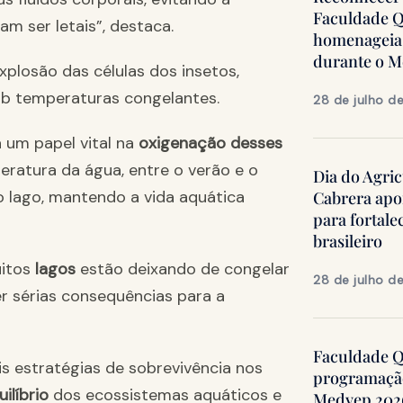
Faculdade Q
m ser letais”, destaca.
homenageia 
durante o 
xplosão das células dos insetos,
 temperaturas congelantes.
28 de julho d
um papel vital na
oxigenação desses
ratura da água, entre o verão e o
Dia do Agric
elo lago, mantendo a vida aquática
Cabrera apo
para fortale
brasileiro
itos
lagos
estão deixando de congelar
28 de julho d
er sérias consequências para a
Faculdade Qu
s estratégias de sobrevivência nos
programação
ilíbrio
dos ecossistemas aquáticos e
Medvep 2026,