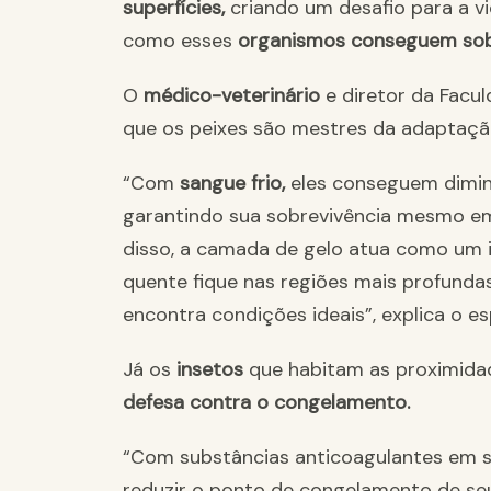
superfícies,
criando um desafio para a v
como esses
organismos conseguem sob
O
médico-veterinário
e diretor da Faculd
que os peixes são mestres da adaptaçã
“Com
sangue frio,
eles conseguem diminu
garantindo sua sobrevivência mesmo em
disso, a camada de gelo atua como um i
quente fique nas regiões mais profundas
encontra condições ideais”, explica o esp
Já os
insetos
que habitam as proximid
defesa contra o congelamento.
“Com substâncias anticoagulantes em 
reduzir o ponto de congelamento de seus