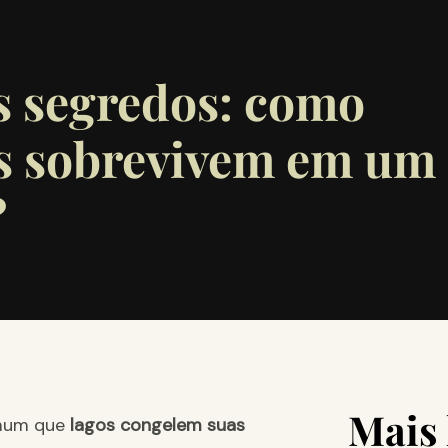
 segredos: como
is sobrevivem em um
?
Mais 
omum que
lagos congelem suas