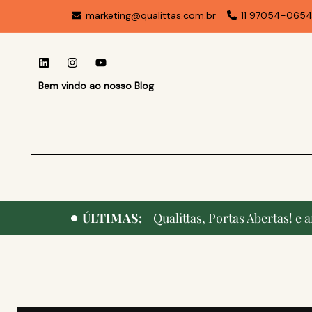
marketing@qualittas.com.br
11 97054-065
Bem vindo ao nosso Blog
ÚLTIMAS:
Qualittas, Portas Abertas! e