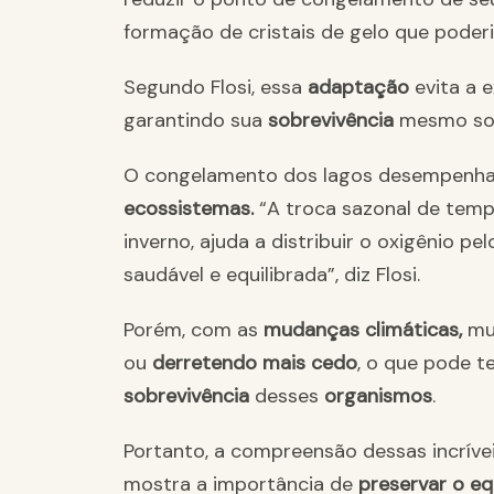
formação de cristais de gelo que poderia
Segundo Flosi, essa
adaptação
evita a e
garantindo sua
sobrevivência
mesmo sob
O congelamento dos lagos desempenha 
ecossistemas.
“A troca sazonal de tempe
inverno, ajuda a distribuir o oxigênio p
saudável e equilibrada”, diz Flosi.
Porém, com as
mudanças climáticas,
mu
ou
derretendo mais cedo
, o que pode t
sobrevivência
desses
organismos
.
Portanto, a compreensão dessas incrívei
mostra a importância de
preservar o equ