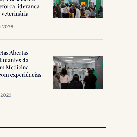
reforça liderança
 veterinária
e 2026
rtas Abertas
tudantes da
em Medicina
 com experiências
e 2026