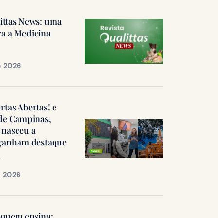
littas News: uma
ra a Medicina
e 2026
ortas Abertas! e
 de Campinas,
 nasceu a
, ganham destaque
a
e 2026
quem ensina: