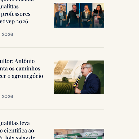
ualittas
professores
Medvep 2026
e 2026
ultor: Antônio
nta os caminhos
cer o agronegócio
e 2026
alittas leva
 científica ao
 lota salas de