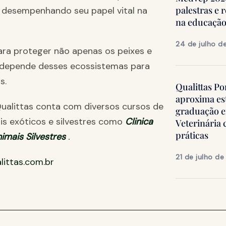
palestras e 
r desempenhando seu papel vital na
na educação
24 de julho d
ara proteger não apenas os peixes e
e depende desses ecossistemas para
s.
Qualittas Po
aproxima es
ualittas conta com diversos cursos de
graduação 
is exóticos e silvestres como
Clinica
Veterinária
práticas
nimais Silvestres
.
21 de julho d
ittas.com.br