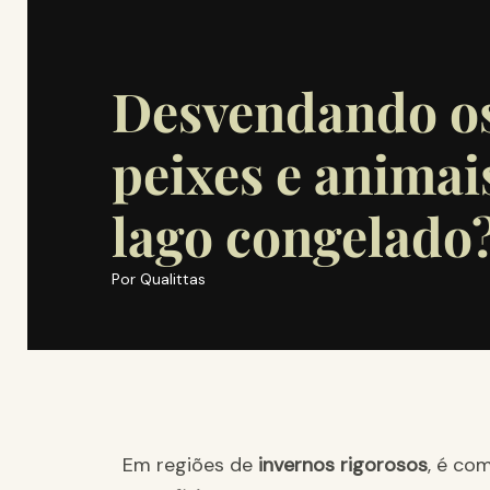
Desvendando os
peixes e anima
lago congelado
Por
Qualittas
Em regiões de
invernos rigorosos
, é c