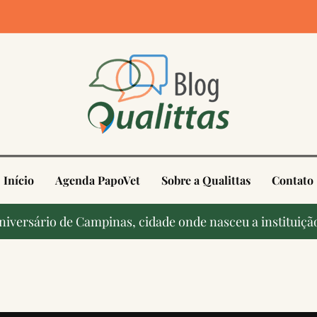
4
Início
Agenda PapoVet
Sobre a Qualittas
Contato
 aniversário de Campinas, cidade onde nasceu a institui