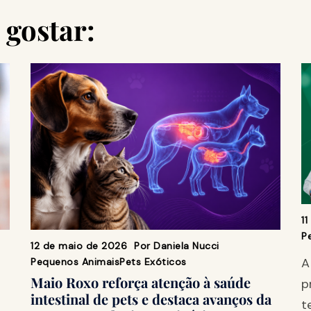
gostar:
1
P
12 de maio de 2026
Por
Daniela Nucci
A
Pequenos Animais
Pets Exóticos
Maio Roxo reforça atenção à saúde
p
intestinal de pets e destaca avanços da
t