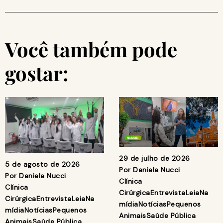
Você também pode
gostar:
29 de julho de 2026
5 de agosto de 2026
Por
Daniela Nucci
Por
Daniela Nucci
Clínica
Clínica
Cirúrgica
Entrevista
Leia
Na
Cirúrgica
Entrevista
Leia
Na
mídia
Notícias
Pequenos
mídia
Notícias
Pequenos
Animais
Saúde Pública
Animais
Saúde Pública