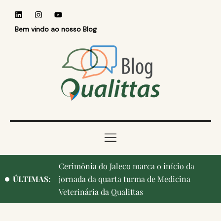
Bem vindo ao nosso Blog
Qualittas, Portas Abertas! e aniversário de
ÚLTIMAS:
Campinas, cidade onde nasceu a instituição,
ganham destaque na imprensa