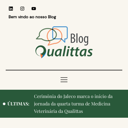
Bem vindo ao nosso Blog
Cerimônia do Jaleco marca o início da
Qualittas, Portas Abertas! e aniversário de
ÚLTIMAS:
jornada da quarta turma de Medicina
Campinas, cidade onde nasceu a instituição,
Veterinária da Qualittas
ganham destaque na imprensa