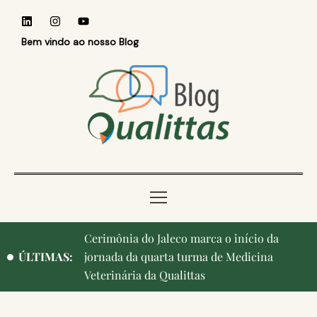
Bem vindo ao nosso Blog
Qualittas, Portas Abertas! e aniversário de
ÚLTIMAS:
Campinas, cidade onde nasceu a instituição,
ganham destaque na imprensa