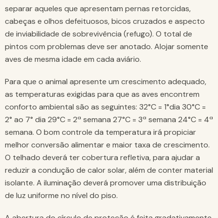
separar aqueles que apresentam pernas retorcidas,
cabeças e olhos defeituosos, bicos cruzados e aspecto
de inviabilidade de sobrevivência (refugo). O total de
pintos com problemas deve ser anotado. Alojar somente
aves de mesma idade em cada aviário.
Para que o animal apresente um crescimento adequado,
as temperaturas exigidas para que as aves encontrem
conforto ambiental são as seguintes: 32°C = 1°dia 30°C =
2° ao 7° dia 29°C = 2ª semana 27°C = 3ª semana 24°C = 4ª
semana. O bom controle da temperatura irá propiciar
melhor conversão alimentar e maior taxa de crescimento.
O telhado deverá ter cobertura refletiva, para ajudar a
reduzir a condução de calor solar, além de conter material
isolante. A iluminação deverá promover uma distribuição
de luz uniforme no nível do piso.
A abertura do círculo de proteção é feita gradativamente,