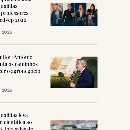
ualittas
professores
Medvep 2026
e 2026
ultor: Antônio
nta os caminhos
cer o agronegócio
e 2026
alittas leva
 científica ao
 lota salas de