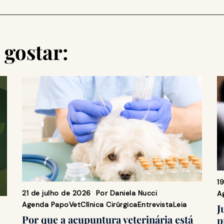
gostar:
1
21 de julho de 2026
Por
Daniela Nucci
A
Agenda PapoVet
Clínica Cirúrgica
Entrevista
Leia
J
Por que a acupuntura veterinária está
p