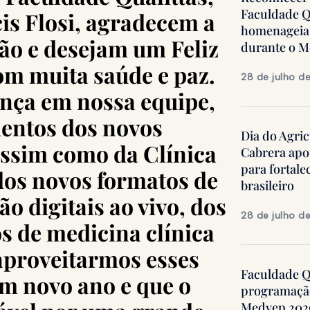
Faculdade Q
cis Flosi, agradecem a
homenageia 
ão e desejam um Feliz
durante o 
om muita saúde e paz.
28 de julho d
nça em nossa equipe,
entos dos novos
Dia do Agric
assim como da Clínica
Cabrera apo
para fortale
 dos novos formatos de
brasileiro
o digitais ao vivo, dos
28 de julho d
s de medicina clínica
 aproveitarmos esses
Faculdade Qu
m novo ano e que o
programação
Medvep 2026,