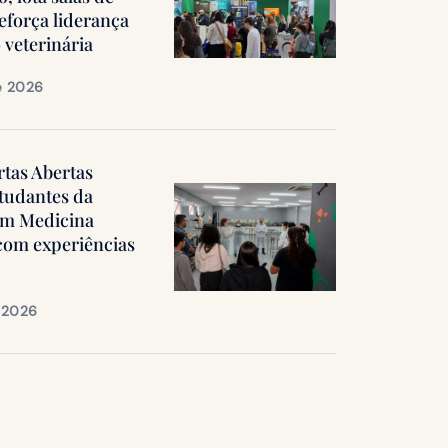
reforça liderança
 veterinária
e 2026
rtas Abertas
tudantes da
em Medicina
 com experiências
e 2026