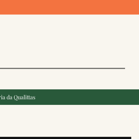
ia da Qualittas
ção, ganham destaque na imprensa