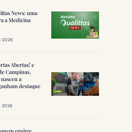
littas News: uma
ra a Medicina
e 2026
ortas Abertas! e
 de Campinas,
 nasceu a
, ganham destaque
a
e 2026
quem ensina: