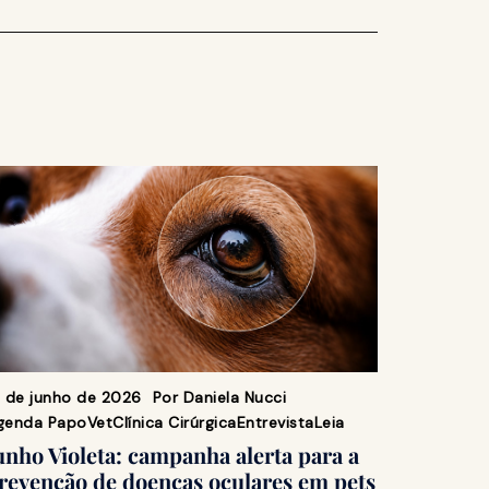
9 de junho de 2026
Por
Daniela Nucci
genda PapoVet
Clínica Cirúrgica
Entrevista
Leia
unho Violeta: campanha alerta para a
revenção de doenças oculares em pets