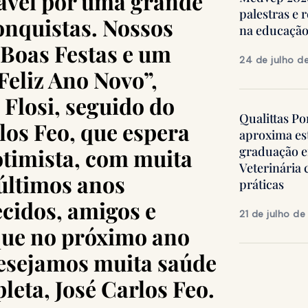
ável por uma grande
palestras e 
onquistas. Nossos
na educação
 Boas Festas e um
24 de julho d
Feliz Ano Novo”,
 Flosi, seguido do
Qualittas Po
los Feo, que espera
aproxima es
timista, com muita
graduação 
Veterinária
 últimos anos
práticas
cidos, amigos e
21 de julho d
que no próximo ano
desejamos muita saúde
leta, José Carlos Feo.