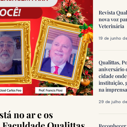
Revista Qua
nova voz pa
Veterinária
19 de junho d
Qualittas, P
aniversário
cidade onde
instituição
na imprens
29 de julho d
tá no ar e os
a Faculdade Qualittas,
Reconhecer 