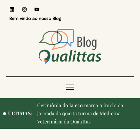
Bem vindo ao nosso Blog
Cerimônia do Jaleco marca o início da
Qualittas, Portas Abertas! e aniversário de
ÚLTIMAS:
jornada da quarta turma de Medicina
Campinas, cidade onde nasceu a instituição,
Veterinária da Qualittas
ganham destaque na imprensa