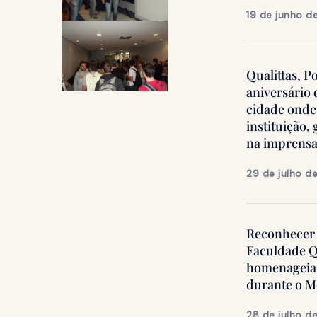
19 de junho d
Qualittas, P
aniversário
cidade onde
instituição
na imprens
29 de julho d
Reconhecer 
Faculdade Q
homenageia 
durante o 
28 de julho d