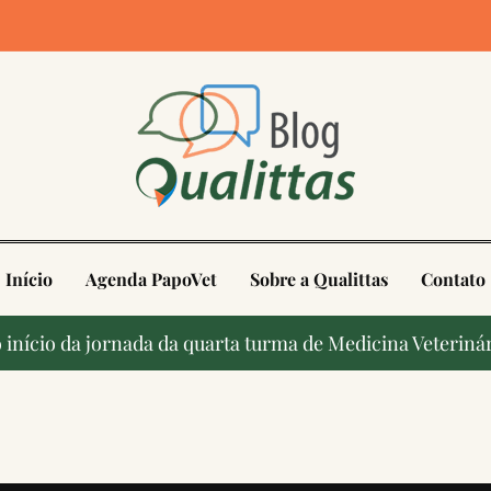
4
Início
Agenda PapoVet
Sobre a Qualittas
Contato
início da jornada da quarta turma de Medicina Veterinár