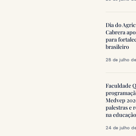
Dia do Agric
Cabrera apo
para fortale
brasileiro
28 de julho d
Faculdade Qu
programação
Medvep 2026,
palestras e 
na educação
24 de julho d