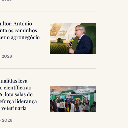
ultor: Antônio
nta os caminhos
cer o agronegócio
e 2026
alittas leva
 científica ao
 lota salas de
reforça liderança
 veterinária
e 2026