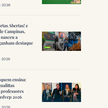
e 2026
ortas Abertas! e
 de Campinas,
 nasceu a
, ganham destaque
a
e 2026
quem ensina:
ualittas
professores
Medvep 2026
e 2026