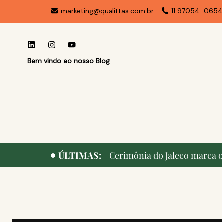
marketing@qualittas.com.br
11 97054-065
Bem vindo ao nosso Blog
ÚLTIMAS:
Cerimônia do Jaleco marca o 