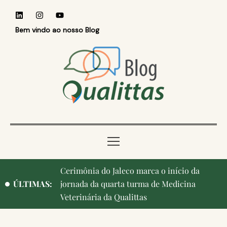
Bem vindo ao nosso Blog
Cerimônia do Jaleco marca o início da
Qualittas, Portas Abertas! e aniversário de
ÚLTIMAS:
jornada da quarta turma de Medicina
Campinas, cidade onde nasceu a instituição,
Veterinária da Qualittas
ganham destaque na imprensa