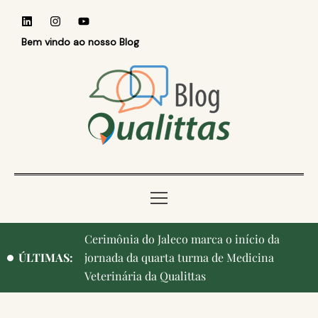
Bem vindo ao nosso Blog
Cerimônia do Jaleco marca o início da
Qualittas, Portas Abertas! e aniversário de
ÚLTIMAS:
jornada da quarta turma de Medicina
Campinas, cidade onde nasceu a instituição,
Veterinária da Qualittas
ganham destaque na imprensa