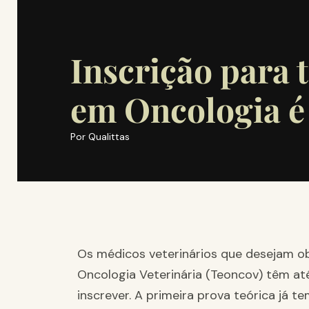
Inscrição para t
em Oncologia é 
Por
Qualittas
Os médicos veterinários que desejam ob
Oncologia Veterinária (Teoncov) têm até 
inscrever. A primeira prova teórica já t