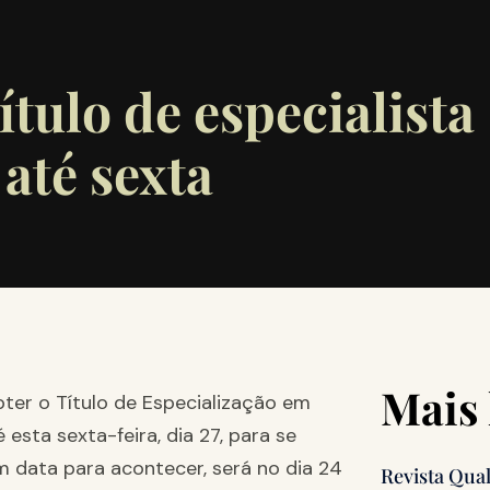
ítulo de especialista
até sexta
Mais 
ter o Título de Especialização em
esta sexta-feira, dia 27, para se
em data para acontecer, será no dia 24
Revista Qua