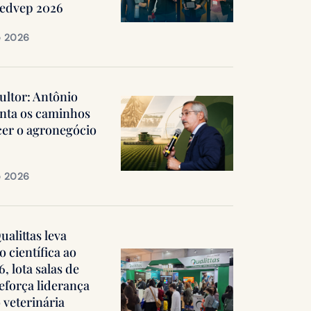
Medvep 2026
e 2026
ultor: Antônio
nta os caminhos
cer o agronegócio
e 2026
alittas leva
 científica ao
 lota salas de
reforça liderança
 veterinária