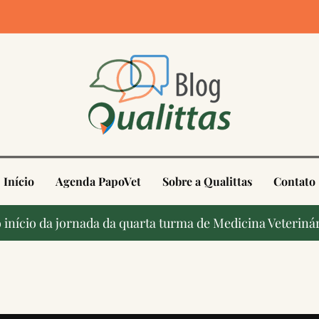
4
Início
Agenda PapoVet
Sobre a Qualittas
Contato
início da jornada da quarta turma de Medicina Veterinár