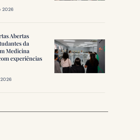
e 2026
rtas Abertas
tudantes da
em Medicina
 com experiências
e 2026