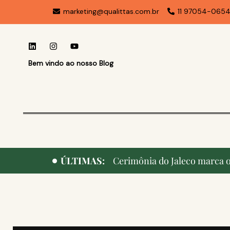
marketing@qualittas.com.br
11 97054-065
Bem vindo ao nosso Blog
ÚLTIMAS:
Cerimônia do Jaleco marca o 