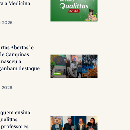
ra a Medicina
e 2026
ortas Abertas! e
 de Campinas,
 nasceu a
, ganham destaque
a
e 2026
quem ensina:
ualittas
professores