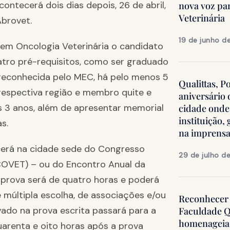
contecerá dois dias depois, 26 de abril,
nova voz pa
Veterinária
Abrovet.
19 de junho d
a em Oncologia Veterinária o candidato
atro pré-requisitos, como ser graduado
 reconhecida pelo MEC, há pelo menos 5
Qualittas, P
respectiva região e membro quite e
aniversário
s 3 anos, além de apresentar memorial
cidade onde
instituição
s.
na imprens
ecerá na cidade sede do Congresso
29 de julho d
NCOVET) – ou do Encontro Anual da
 prova será de quatro horas e poderá
múltipla escolha, de associações e/ou
Reconhecer 
vado na prova escrita passará para a
Faculdade Q
homenageia 
quarenta e oito horas após a prova