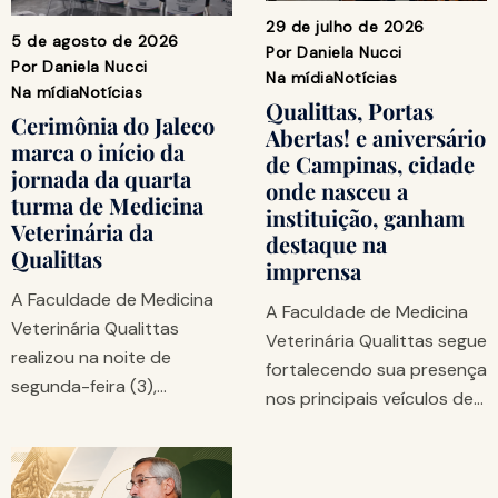
29 de julho de 2026
5 de agosto de 2026
Por
Daniela Nucci
Por
Daniela Nucci
Na mídia
Notícias
Na mídia
Notícias
Qualittas, Portas
Cerimônia do Jaleco
Abertas! e aniversário
marca o início da
de Campinas, cidade
jornada da quarta
onde nasceu a
turma de Medicina
instituição, ganham
Veterinária da
destaque na
Qualittas
imprensa
A Faculdade de Medicina
A Faculdade de Medicina
Veterinária Qualittas
Veterinária Qualittas segue
realizou na noite de
fortalecendo sua presença
segunda-feira (3),…
nos principais veículos de…