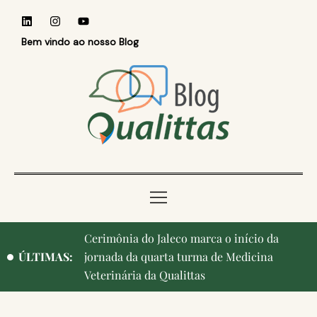
Bem vindo ao nosso Blog
Cerimônia do Jaleco marca o início da
Qualittas, Portas Abertas! e aniversário de
ÚLTIMAS:
jornada da quarta turma de Medicina
Campinas, cidade onde nasceu a instituição,
Veterinária da Qualittas
ganham destaque na imprensa