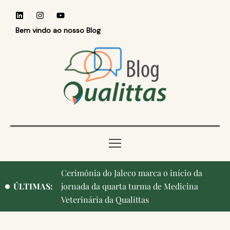
Bem vindo ao nosso Blog
Qualittas, Portas Abertas! e aniversário de
ÚLTIMAS:
Campinas, cidade onde nasceu a instituição,
ganham destaque na imprensa