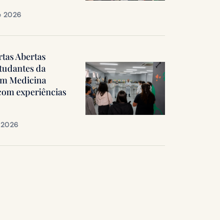
e 2026
rtas Abertas
tudantes da
em Medicina
 com experiências
e 2026