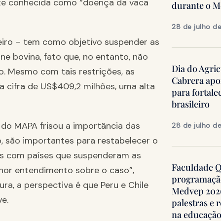
nte conhecida como “doença da vaca
durante o 
28 de julho d
reiro – tem como objetivo suspender as
e bovina, fato que, no entanto, não
Dia do Agric
o. Mesmo com tais restrições, as
Cabrera apo
a cifra de US$409,2 milhões, uma alta
para fortale
brasileiro
 do MAPA frisou a importância das
28 de julho d
to, são importantes para restabelecer o
is com países que suspenderam as
Faculdade Qu
hor entendimento sobre o caso”,
programação
ura, a perspectiva é que Peru e Chile
Medvep 2026,
e.
palestras e 
na educação