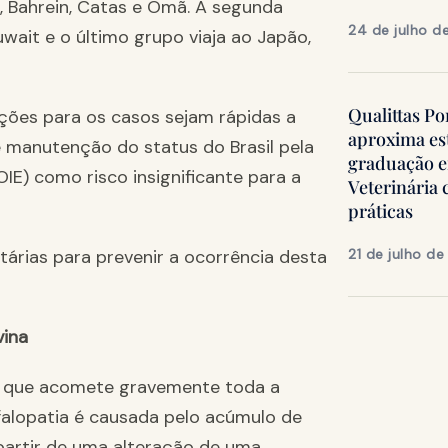
a, Bahrein, Catas e Omã. A segunda
24 de julho d
uwait e o último grupo viaja ao Japão,
Qualittas Po
uções para os casos sejam rápidas a
aproxima es
e manutenção do status do Brasil pela
graduação 
E) como risco insignificante para a
Veterinária
práticas
árias para prevenir a ocorrência desta
21 de julho d
vina
 que acomete gravemente toda a
efalopatia é causada pelo acúmulo de
 partir de uma alteração de uma