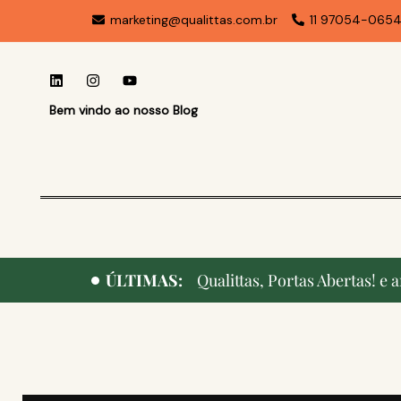
marketing@qualittas.com.br
11 97054-065
Bem vindo ao nosso Blog
ÚLTIMAS:
Qualittas, Portas Abertas! e