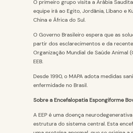
O primeiro grupo visita a Arábia Saudit
equipe irá ao Egito, Jordânia, Líbano e K
China e África do Sul.
O Governo Brasileiro espera que as sol
partir dos esclarecimentos e da recent
Organização Mundial de Saúde Animal (OI
EEB.
Desde 1990, o MAPA adota medidas sanit
enfermidade no Brasil.
Sobre a Encefalopatia Espongiforme Bo
A EEP é uma doença neurodegenerativa
estrutura do sistema central. Esta enc
uma proteína anormal, que se origina a