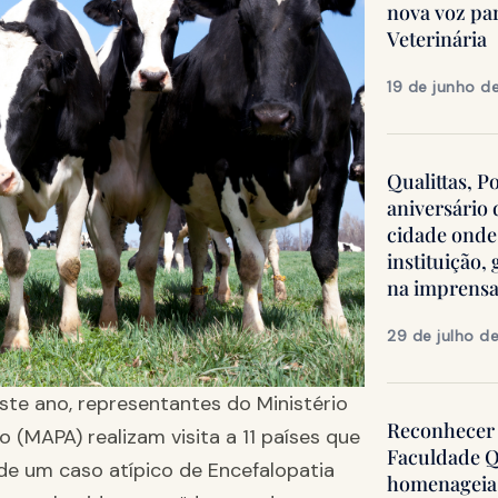
nova voz pa
Veterinária
19 de junho d
Qualittas, P
aniversário
cidade onde
instituição
na imprens
29 de julho d
ste ano, representantes do Ministério
Reconhecer 
 (MAPA) realizam visita a 11 países que
Faculdade Q
de um caso atípico de Encefalopatia
homenageia 