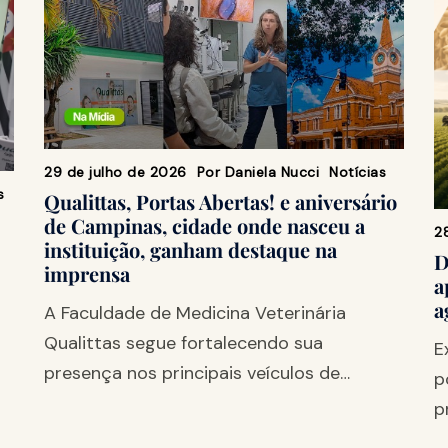
29 de julho de 2026
Por
Daniela Nucci
Notícias
s
Qualittas, Portas Abertas! e aniversário
de Campinas, cidade onde nasceu a
2
instituição, ganham destaque na
D
imprensa
a
a
A Faculdade de Medicina Veterinária
Qualittas segue fortalecendo sua
E
presença nos principais veículos de…
p
p