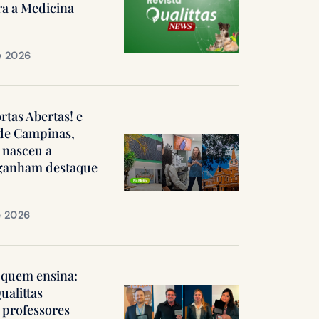
ra a Medicina
e 2026
ortas Abertas! e
 de Campinas,
 nasceu a
, ganham destaque
a
e 2026
quem ensina:
ualittas
professores