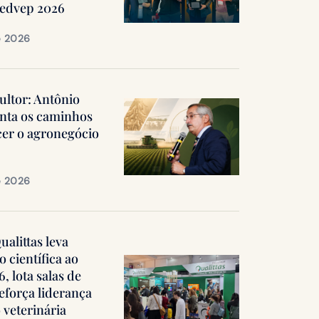
Medvep 2026
e 2026
ultor: Antônio
nta os caminhos
cer o agronegócio
e 2026
alittas leva
 científica ao
 lota salas de
reforça liderança
 veterinária