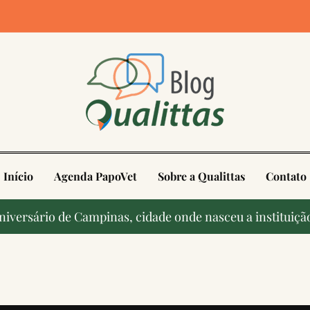
4
Início
Agenda PapoVet
Sobre a Qualittas
Contato
 aniversário de Campinas, cidade onde nasceu a institui