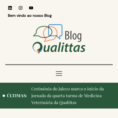
Bem vindo ao nosso Blog
Cerimônia do Jaleco marca o início da
Qualittas, Portas Abertas! e aniversário de
ÚLTIMAS:
jornada da quarta turma de Medicina
Campinas, cidade onde nasceu a instituição,
Veterinária da Qualittas
ganham destaque na imprensa