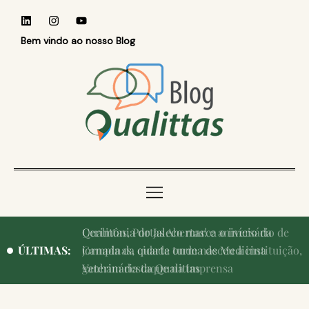
Bem vindo ao nosso Blog
Qualittas, Portas Abertas! e aniversário de
ÚLTIMAS:
Campinas, cidade onde nasceu a instituição,
ganham destaque na imprensa