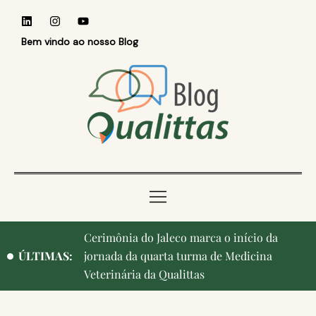
Bem vindo ao nosso Blog
Qualittas, Portas Abertas! e aniversário de
ÚLTIMAS:
Campinas, cidade onde nasceu a instituição,
ganham destaque na imprensa