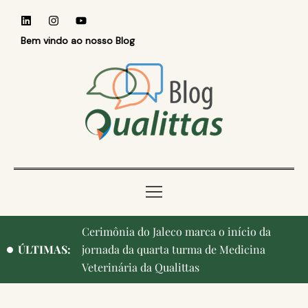
Bem vindo ao nosso Blog
Cerimônia do Jaleco marca o início da
Qualittas, Portas Abertas! e aniversário de
ÚLTIMAS:
jornada da quarta turma de Medicina
Campinas, cidade onde nasceu a instituição,
Veterinária da Qualittas
ganham destaque na imprensa