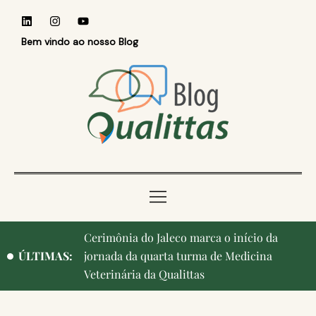
Bem vindo ao nosso Blog
Qualittas, Portas Abertas! e aniversário de
ÚLTIMAS:
Campinas, cidade onde nasceu a instituição,
ganham destaque na imprensa