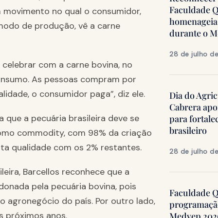
Faculdade Q
m movimento no qual o consumidor,
homenageia 
modo de produção, vê a carne
durante o 
28 de julho d
 celebrar com a carne bovina, no
consumo. As pessoas compram por
lidade, o consumidor paga”, diz ele.
Dia do Agric
Cabrera apo
a que a pecuária brasileira deve se
para fortale
brasileiro
e como commodity, com 98% da criação
lta qualidade com os 2% restantes.
28 de julho d
leira, Barcellos reconhece que a
nada pela pecuária bovina, pois
Faculdade Qu
 agronegócio do país. Por outro lado,
programação
s próximos anos.
Medvep 2026,