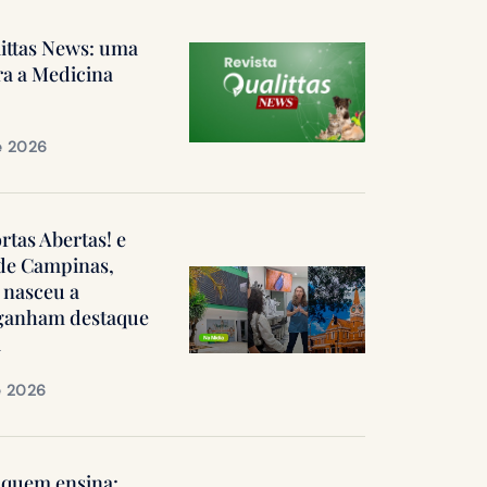
littas News: uma
ra a Medicina
e 2026
ortas Abertas! e
 de Campinas,
 nasceu a
, ganham destaque
a
e 2026
quem ensina: