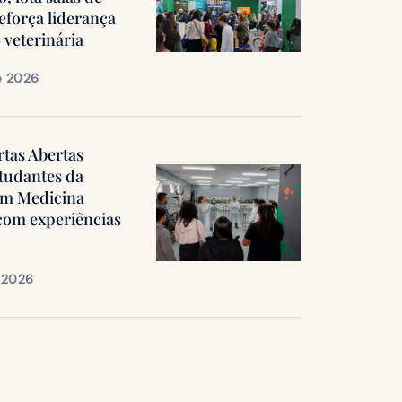
reforça liderança
 veterinária
e 2026
rtas Abertas
tudantes da
em Medicina
 com experiências
e 2026