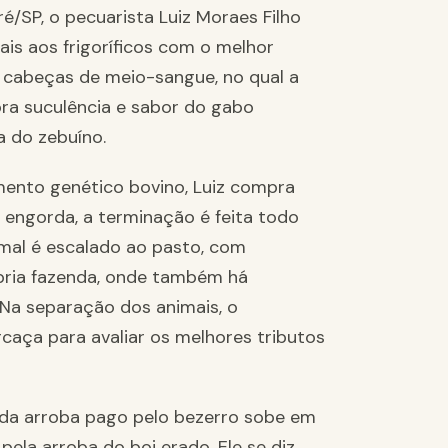
é/SP, o pecuarista Luiz Moraes Filho
ais aos frigoríficos com o melhor
 cabeças de meio-sangue, no qual a
ra suculência e sabor do gabo
a do zebuíno.
nto genético bovino, Luiz compra
 engorda, a terminação é feita todo
mal é escalado ao pasto, com
pria fazenda, onde também há
 Na separação dos animais, o
rcaça para avaliar os melhores tributos
 da arroba pago pelo bezerro sobe em
pela arroba do boi erado. Ele se diz