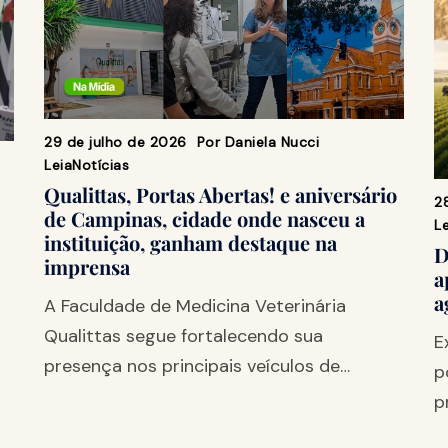
29 de julho de 2026
Por
Daniela Nucci
Leia
Notícias
Qualittas, Portas Abertas! e aniversário
2
de Campinas, cidade onde nasceu a
Le
instituição, ganham destaque na
D
imprensa
a
a
A Faculdade de Medicina Veterinária
Qualittas segue fortalecendo sua
E
presença nos principais veículos de…
p
p