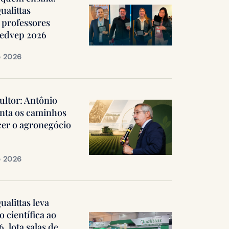
ualittas
professores
Medvep 2026
e 2026
ultor: Antônio
nta os caminhos
cer o agronegócio
e 2026
alittas leva
 científica ao
 lota salas de