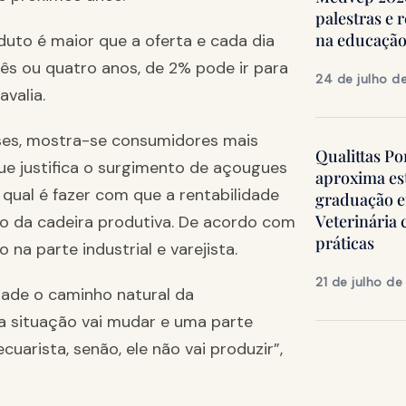
palestras e 
na educação
uto é maior que a oferta e cada dia
ês ou quatro anos, de 2% pode ir para
24 de julho d
valia.
ses, mostra-se consumidores mais
Qualittas Po
ue justifica o surgimento de açougues
aproxima es
 qual é fazer com que a rentabilidade
graduação 
Veterinária
go da cadeira produtiva. De acordo com
práticas
 na parte industrial e varejista.
21 de julho d
ade o caminho natural da
, a situação vai mudar e uma parte
cuarista, senão, ele não vai produzir”,