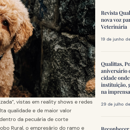
Revista Qua
nova voz pa
Veterinária
19 de junho d
Qualittas, P
aniversário
cidade onde
instituição
na imprens
zada”, vistas em reality shows e redes
29 de julho d
lta qualidade e de maior valor
dentro da pecuária de corte
lobo Rural, o empresário do ramo e
Reconhecer 