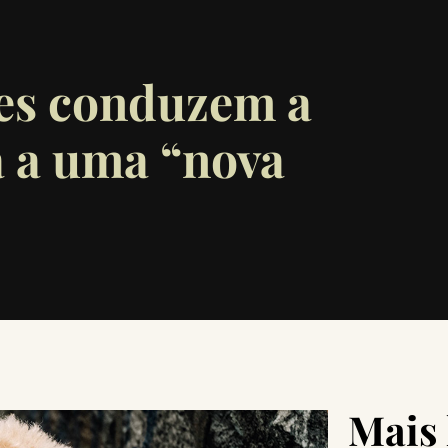
es conduzem a
a a uma “nova
Mais 