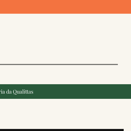
ia da Qualittas
ção, ganham destaque na imprensa