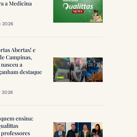
ra a Medicina
e 2026
ortas Abertas! e
 de Campinas,
 nasceu a
, ganham destaque
a
e 2026
quem ensina:
ualittas
professores