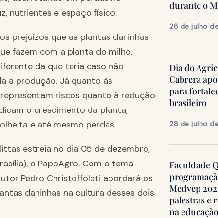
durante o 
, nutrientes e espaço físico.
28 de julho d
os prejuízos que as plantas daninhas
ue fazem com a planta do milho,
iferente da que teria caso não
Dia do Agric
Cabrera apo
da a produção. Já quanto às
para fortale
s representam riscos quanto à redução
brasileiro
dicam o crescimento da planta,
olheita e até mesmo perdas.
28 de julho d
littas estreia no dia 05 de dezembro,
Brasília), o PapoAgro. Com o tema
Faculdade Qu
programação
outor Pedro Christoffoleti abordará os
Medvep 2026,
antas daninhas na cultura desses dois
palestras e 
na educação