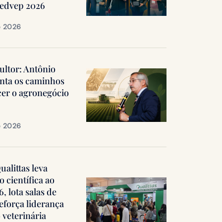
Medvep 2026
e 2026
ultor: Antônio
nta os caminhos
cer o agronegócio
e 2026
alittas leva
 científica ao
 lota salas de
reforça liderança
 veterinária