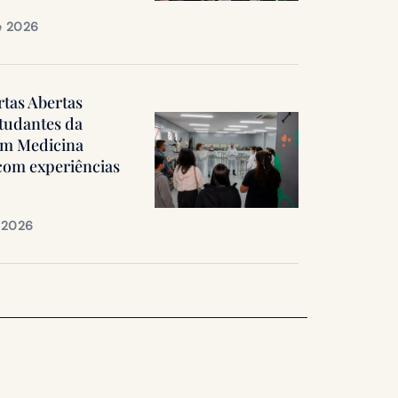
e 2026
rtas Abertas
tudantes da
em Medicina
 com experiências
e 2026