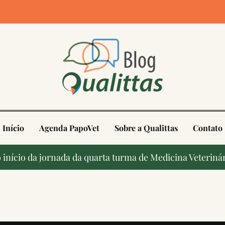
4
Início
Agenda PapoVet
Sobre a Qualittas
Contato
início da jornada da quarta turma de Medicina Veterinár