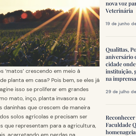
nova voz pa
Veterinária
19 de junho d
Qualittas, P
aniversário
cidade onde
s ‘matos’ crescendo em meio à
instituição
na imprens
e planta em casa? Pois bem, se eles já
ine isso se proliferar em grandes
29 de julho d
o mato, inço, planta invasora ou
s daninhas que crescem de maneira
ados solos agrícolas e precisam ser
Reconhecer 
Faculdade Q
s que representam para a agricultura,
homenageia 
ais, acarretando em perdas na