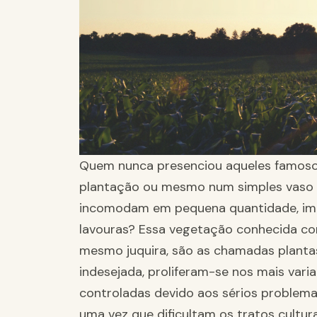
Quem nunca presenciou aqueles famoso
plantação ou mesmo num simples vaso d
incomodam em pequena quantidade, imag
lavouras? Essa vegetação conhecida com
mesmo juquira, são as chamadas planta
indesejada, proliferam-se nos mais vari
controladas devido aos sérios problema
uma vez que dificultam os tratos cultur