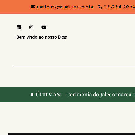
marketing@qualittas.com.br
11 97054-065
Bem vindo ao nosso Blog
ÚLTIMAS:
Cerimônia do Jaleco marca o 