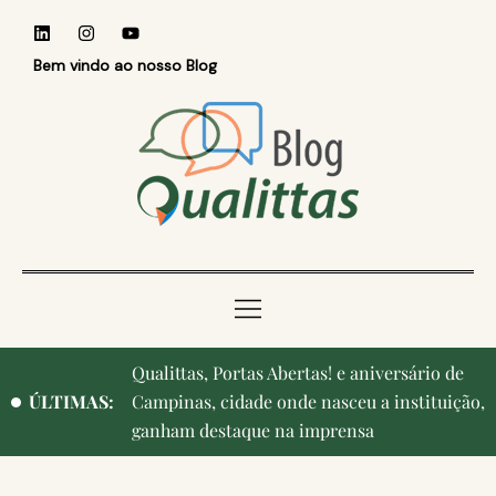
Bem vindo ao nosso Blog
Qualittas, Portas Abertas! e aniversário de
Reconhecer quem ensina: Faculdade
ÚLTIMAS:
Campinas, cidade onde nasceu a instituição,
Qualittas homenageia professores durante o
ganham destaque na imprensa
Medvep 2026