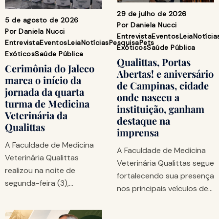
29 de julho de 2026
5 de agosto de 2026
Por
Daniela Nucci
Por
Daniela Nucci
Entrevista
Eventos
Leia
Notícia
Entrevista
Eventos
Leia
Notícias
Pesquisa
Pets
Exóticos
Saúde Pública
Exóticos
Saúde Pública
Qualittas, Portas
Cerimônia do Jaleco
Abertas! e aniversário
marca o início da
de Campinas, cidade
jornada da quarta
onde nasceu a
turma de Medicina
instituição, ganham
Veterinária da
destaque na
Qualittas
imprensa
A Faculdade de Medicina
A Faculdade de Medicina
Veterinária Qualittas
Veterinária Qualittas segue
realizou na noite de
fortalecendo sua presença
segunda-feira (3),…
nos principais veículos de…