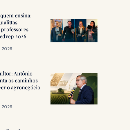
quem ensina:
ualittas
professores
Medvep 2026
e 2026
ultor: Antônio
nta os caminhos
cer o agronegócio
e 2026