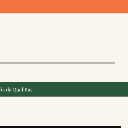
ia da Qualittas
ção, ganham destaque na imprensa