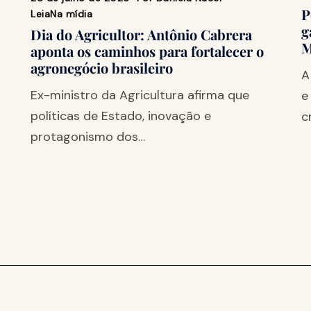
P
Leia
Na mídia
g
Dia do Agricultor: Antônio Cabrera
M
aponta os caminhos para fortalecer o
agronegócio brasileiro
A
Ex-ministro da Agricultura afirma que
e
políticas de Estado, inovação e
c
protagonismo dos…