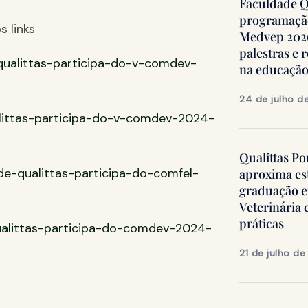
Faculdade Qu
programação
s links
Medvep 2026,
palestras e 
e-qualittas-participa-do-v-comdev-
na educação
24 de julho d
alittas-participa-do-v-comdev-2024-
Qualittas Po
ade-qualittas-participa-do-comfel-
aproxima es
graduação 
Veterinária
práticas
ualittas-participa-do-comdev-2024-
21 de julho d