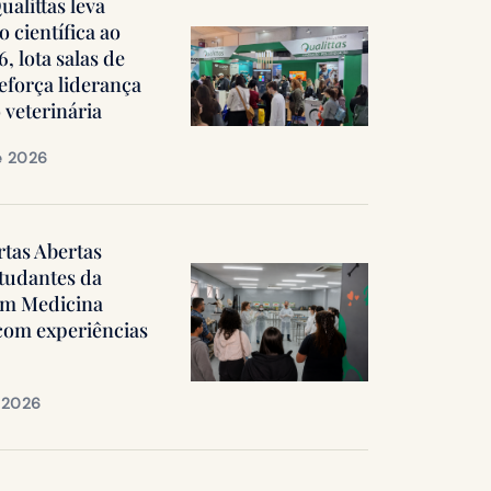
alittas leva
 científica ao
 lota salas de
reforça liderança
 veterinária
e 2026
rtas Abertas
tudantes da
em Medicina
 com experiências
e 2026