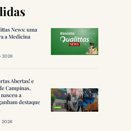
lidas
littas News: uma
ra a Medicina
e 2026
ortas Abertas! e
 de Campinas,
 nasceu a
, ganham destaque
a
e 2026