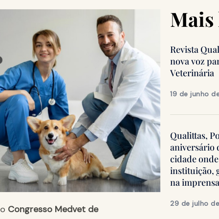
Mais 
Revista Qua
nova voz pa
Veterinária
19 de junho d
Qualittas, P
aniversário
cidade onde
instituição
na imprens
29 de julho d
no
Congresso Medvet de