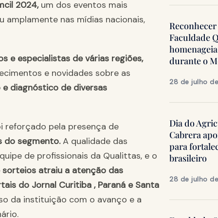
mcil 2024,
um dos eventos mais
iu amplamente nas mídias nacionais,
Reconhecer 
Faculdade Q
homenageia 
s e especialistas de várias regiões,
durante o 
ecimentos e novidades sobre as
28 de julho d
e diagnóstico de diversas
Dia do Agric
i reforçado pela presença de
Cabrera apo
es do segmento.
A qualidade das
para fortale
ipe de profissionais da Qualittas, e o
brasileiro
e sorteios atraiu a atenção das
28 de julho d
tais do Jornal Curitiba , Paraná e Santa
o da instituição com o avanço e a
ário.