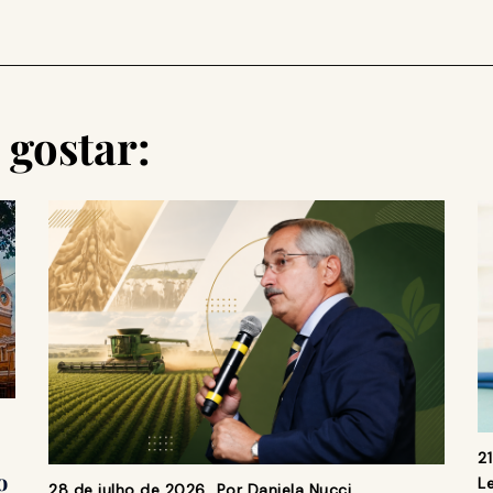
gostar:
2
o
Le
28 de julho de 2026
Por
Daniela Nucci