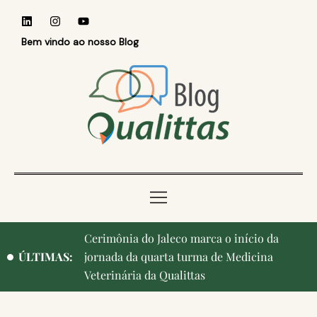
Bem vindo ao nosso Blog
Qualittas, Portas Abertas! e aniversário de
ÚLTIMAS:
Campinas, cidade onde nasceu a instituição,
ganham destaque na imprensa