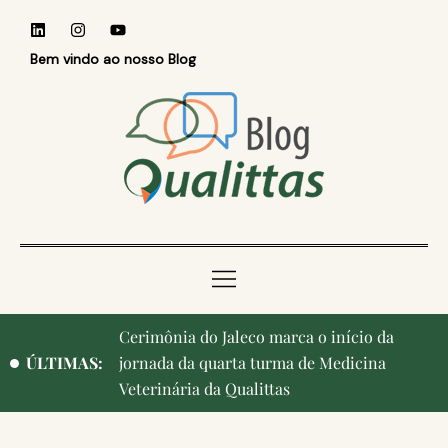
Bem vindo ao nosso Blog
Qualittas, Portas Abertas! e aniversário de
ÚLTIMAS:
Campinas, cidade onde nasceu a instituição,
ganham destaque na imprensa