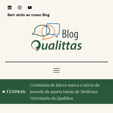
Bem vindo ao nosso Blog
Qualittas, Portas Abertas! e aniversário de
ÚLTIMAS:
Campinas, cidade onde nasceu a instituição,
ganham destaque na imprensa