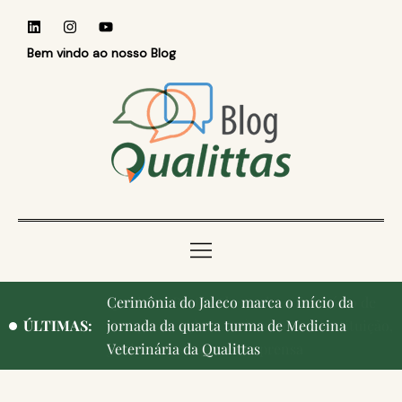
Bem vindo ao nosso Blog
Qualittas, Portas Abertas! e aniversário de
ÚLTIMAS:
Campinas, cidade onde nasceu a instituição,
ganham destaque na imprensa