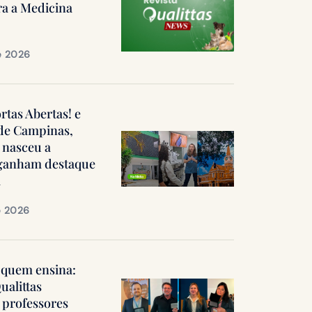
ra a Medicina
e 2026
ortas Abertas! e
 de Campinas,
 nasceu a
, ganham destaque
a
e 2026
quem ensina:
ualittas
professores