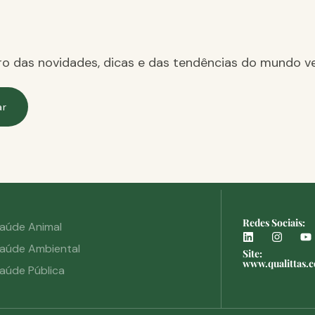
ro das novidades, dicas e das tendências do mundo ve
ar
Redes Sociais:
aúde Animal
aúde Ambiental
Site:
www.qualittas.
aúde Pública