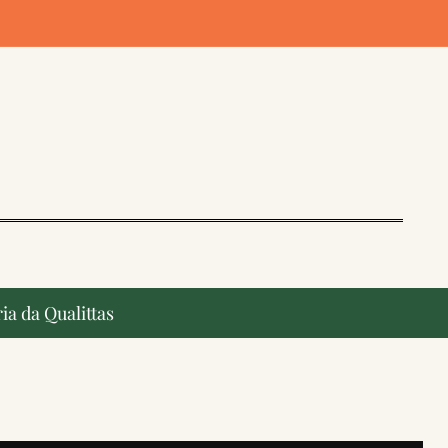
ia da Qualittas
ção, ganham destaque na imprensa