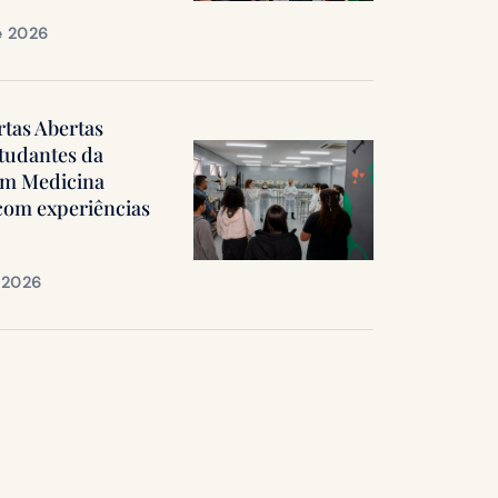
e 2026
rtas Abertas
tudantes da
em Medicina
 com experiências
e 2026