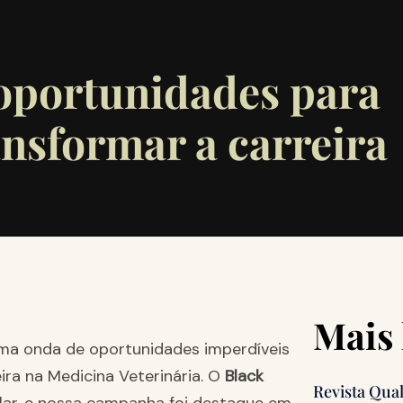
oportunidades para
nsformar a carreira
Mais 
a onda de oportunidades imperdíveis
ira na Medicina Veterinária. O
Black
Revista Qua