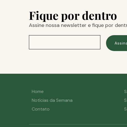
Fique por dentro
Assine nossa newsletter e fique por dent
Assin
Home
S
Notícias da Semana
S
Contato
S