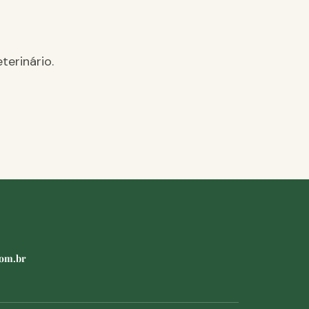
terinário.
com.br