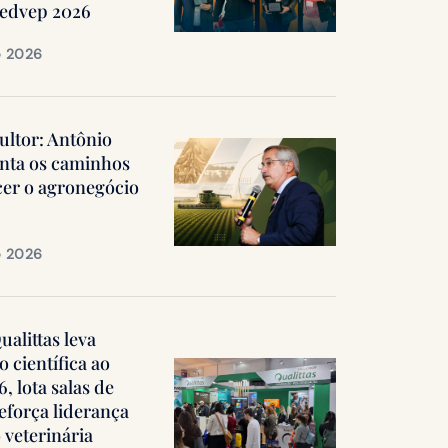
Medvep 2026
e 2026
ultor: Antônio
nta os caminhos
cer o agronegócio
e 2026
alittas leva
 científica ao
 lota salas de
reforça liderança
 veterinária