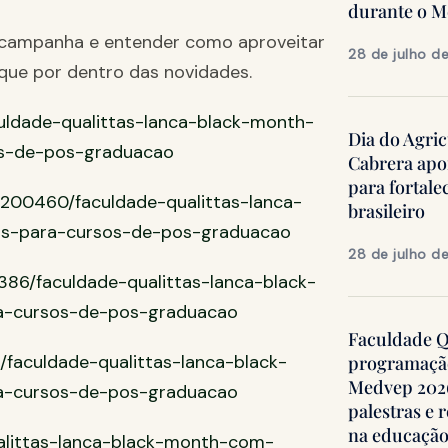
durante o 
a campanha e entender como aproveitar
28 de julho d
ique por dentro das novidades.
aculdade-qualittas-lanca-black-month-
Dia do Agric
os-de-pos-graduacao
Cabrera apo
para fortale
/200460/faculdade-qualittas-lanca-
brasileiro
os-para-cursos-de-pos-graduacao
28 de julho d
6386/faculdade-qualittas-lanca-black-
a-cursos-de-pos-graduacao
Faculdade Qu
/faculdade-qualittas-lanca-black-
programação
Medvep 2026,
a-cursos-de-pos-graduacao
palestras e 
na educação
ualittas-lanca-black-month-com-