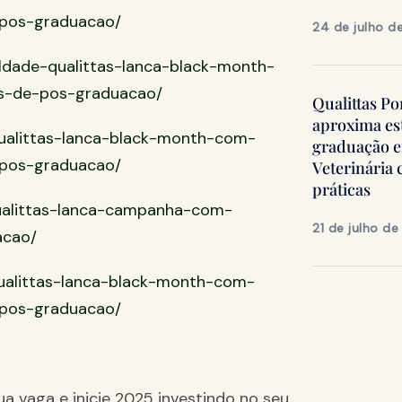
-pos-graduacao/
24 de julho d
uldade-qualittas-lanca-black-month-
s-de-pos-graduacao/
Qualittas Po
aproxima es
qualittas-lanca-black-month-com-
graduação 
-pos-graduacao/
Veterinária
práticas
qualittas-lanca-campanha-com-
21 de julho d
acao/
qualittas-lanca-black-month-com-
-pos-graduacao/
ua vaga e inicie 2025 investindo no seu