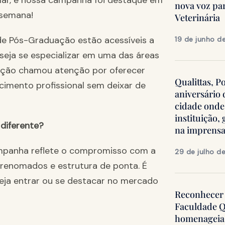
lar, e nossa campanha foi destaque em
nova voz pa
 semana!
Veterinária
de Pós-Graduação estão acessíveis a
19 de junho d
eja se especializar em uma das áreas
ção chamou atenção por oferecer
Qualittas, P
cimento profissional sem deixar de
aniversário
cidade onde
instituição
 diferente?
na imprens
ampanha reflete o compromisso com a
29 de julho d
renomados e estrutura de ponta. É
ja entrar ou se destacar no mercado
Reconhecer 
Faculdade Q
homenageia 