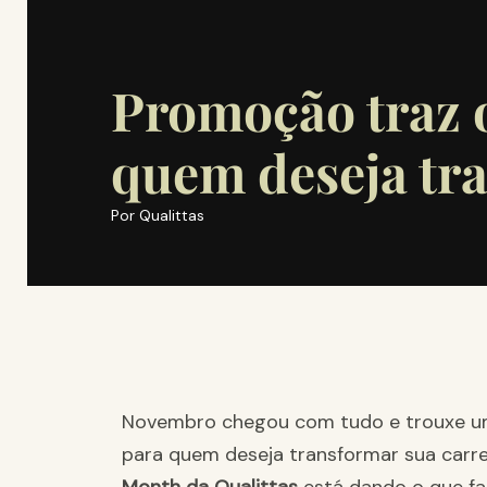
Promoção traz 
quem deseja tra
Por
Qualittas
Novembro chegou com tudo e trouxe um
para quem deseja transformar sua carre