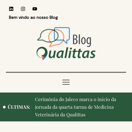
Bem vindo ao nosso Blog
Cerimônia do Jaleco marca o início da
Qualittas, Portas Abertas! e aniversário de
ÚLTIMAS:
jornada da quarta turma de Medicina
Campinas, cidade onde nasceu a instituição,
Veterinária da Qualittas
ganham destaque na imprensa