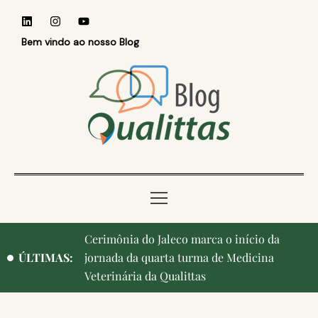
Bem vindo ao nosso Blog
Qualittas, Portas Abertas! e aniversário de
ÚLTIMAS:
Campinas, cidade onde nasceu a instituição,
ganham destaque na imprensa