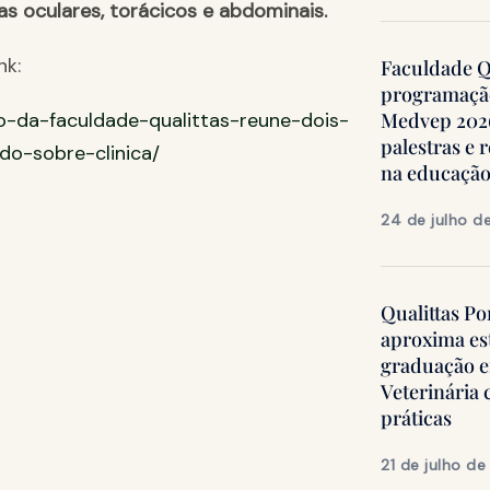
s oculares, torácicos e abdominais.
nk:
Faculdade Qu
programação
co-da-faculdade-qualittas-reune-dois-
Medvep 2026,
palestras e 
do-sobre-clinica/
na educação
24 de julho d
Qualittas Po
aproxima es
graduação 
Veterinária
práticas
21 de julho d