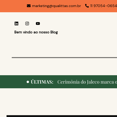
marketing@qualittas.com.br
11 97054-065
Bem vindo ao nosso Blog
ÚLTIMAS:
Cerimônia do Jaleco marca o 