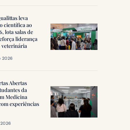
alittas leva
 científica ao
 lota salas de
reforça liderança
 veterinária
e 2026
rtas Abertas
tudantes da
em Medicina
 com experiências
e 2026