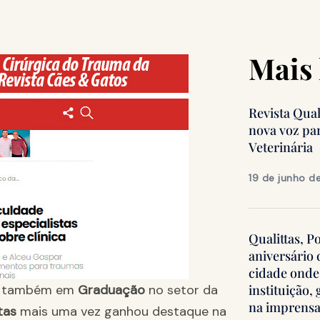
Mais 
Revista Qua
nova voz pa
Veterinária
19 de junho d
Qualittas, P
aniversário
cidade onde
a também em
Graduação
no setor da
instituição
na imprens
ttas
mais uma vez ganhou destaque na