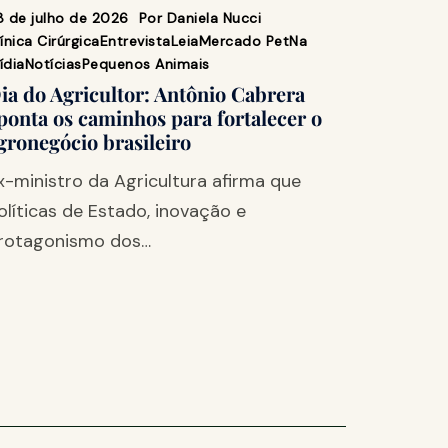
8 de julho de 2026
Por
Daniela Nucci
ínica Cirúrgica
Entrevista
Leia
Mercado Pet
Na
ídia
Notícias
Pequenos Animais
ia do Agricultor: Antônio Cabrera
ponta os caminhos para fortalecer o
gronegócio brasileiro
x-ministro da Agricultura afirma que
olíticas de Estado, inovação e
rotagonismo dos…