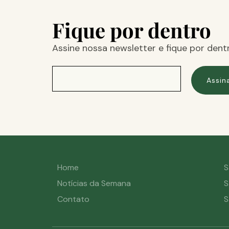
Fique por dentro
Assine nossa newsletter e fique por dent
Assin
Home
S
Notícias da Semana
S
Contato
S