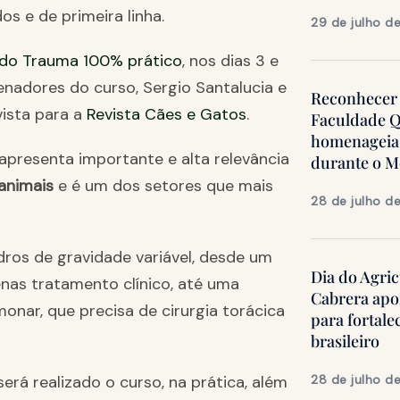
s e de primeira linha.
29 de julho d
a do Trauma 100% prático
, nos dias 3 e
nadores do curso, Sergio Santalucia e
Reconhecer 
ista para a
Revista Cães e Gatos
.
Faculdade Q
homenageia 
apresenta importante e alta relevância
durante o 
animais
e é um dos setores que mais
28 de julho d
ros de gravidade variável, desde um
Dia do Agric
enas tratamento clínico, até uma
Cabrera apo
onar, que precisa de cirurgia torácica
para fortale
brasileiro
rá realizado o curso, na prática, além
28 de julho d