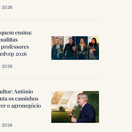
e 2026
quem ensina:
ualittas
professores
Medvep 2026
e 2026
ultor: Antônio
nta os caminhos
cer o agronegócio
e 2026