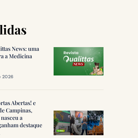
lidas
littas News: uma
ra a Medicina
e 2026
ortas Abertas! e
 de Campinas,
 nasceu a
, ganham destaque
a