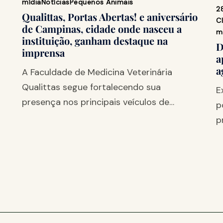
mídia
Notícias
Pequenos Animais
2
Qualittas, Portas Abertas! e aniversário
Cl
de Campinas, cidade onde nasceu a
m
instituição, ganham destaque na
D
imprensa
a
a
A Faculdade de Medicina Veterinária
Qualittas segue fortalecendo sua
E
presença nos principais veículos de…
p
p