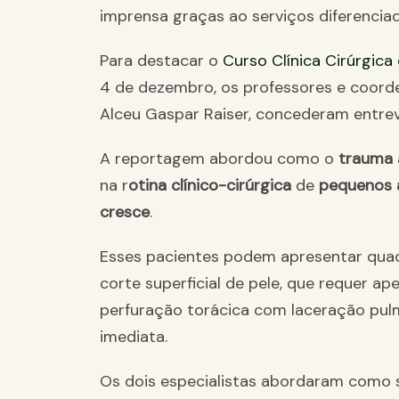
imprensa graças ao serviços diferenciado
Para destacar o
Curso Clínica Cirúrgic
4 de dezembro, os professores e coorde
Alceu Gaspar Raiser, concederam entrev
A reportagem abordou como o
trauma
na r
otina clínico-cirúrgica
de
pequenos 
cresce
.
Esses pacientes podem apresentar quad
corte superficial de pele, que requer ap
perfuração torácica com laceração pulm
imediata.
Os dois especialistas abordaram como se