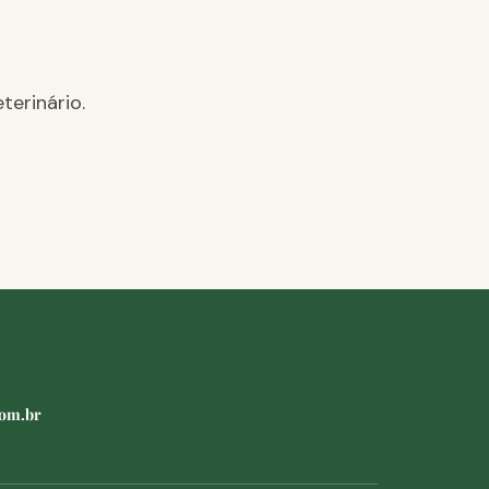
terinário.
com.br