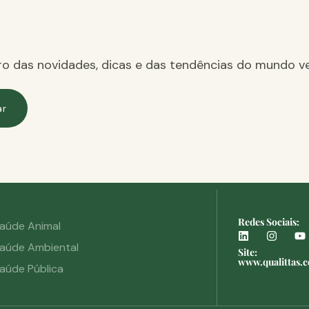
ro das novidades, dicas e das tendências do mundo ve
ar
Redes Sociais:
aúde Animal
aúde Ambiental
Site:
www.qualittas.
aúde Pública