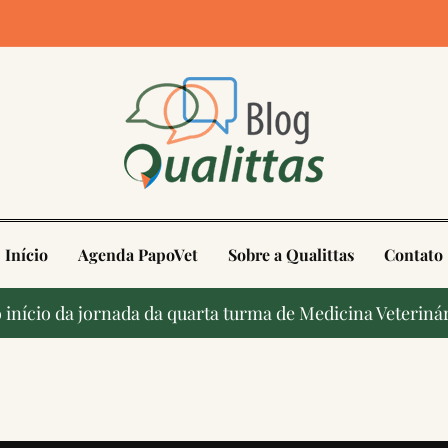
4
Início
Agenda PapoVet
Sobre a Qualittas
Contato
início da jornada da quarta turma de Medicina Veterinár