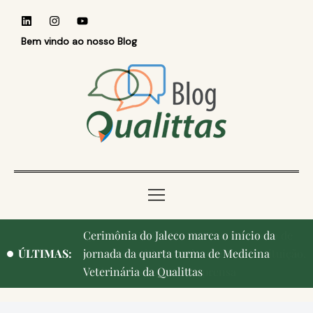
Bem vindo ao nosso Blog
Qualittas, Portas Abertas! e aniversário de
ÚLTIMAS:
Campinas, cidade onde nasceu a instituição,
ganham destaque na imprensa