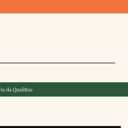
ia da Qualittas
ção, ganham destaque na imprensa