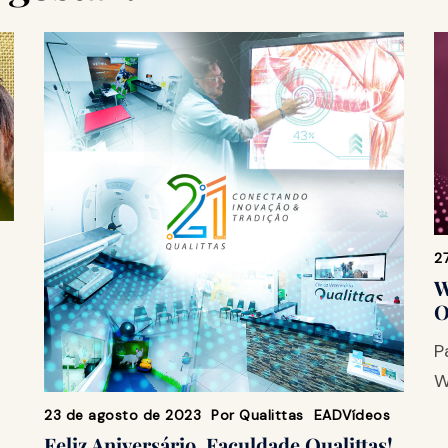
2
W
O
P
W
23 de agosto de 2023
Por
Qualittas
EAD
Vídeos
Feliz Aniversário, Faculdade Qualittas!