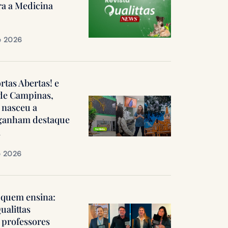
ra a Medicina
e 2026
ortas Abertas! e
 de Campinas,
 nasceu a
, ganham destaque
a
e 2026
quem ensina:
ualittas
professores