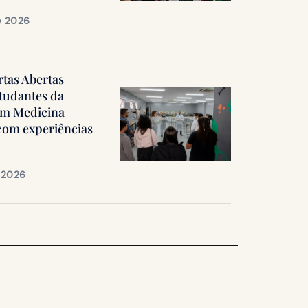
e 2026
rtas Abertas
tudantes da
em Medicina
 com experiências
e 2026