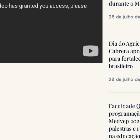
durante o 
28 de julho d
Dia do Agric
Cabrera apo
para fortale
brasileiro
28 de julho d
Faculdade Qu
programação
Medvep 2026,
palestras e 
na educação