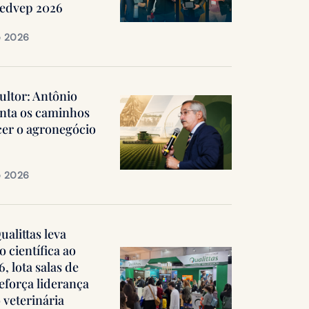
Medvep 2026
e 2026
ultor: Antônio
nta os caminhos
cer o agronegócio
e 2026
alittas leva
 científica ao
 lota salas de
reforça liderança
 veterinária