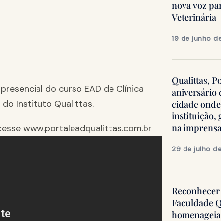
nova voz pa
Veterinária
19 de junho d
Qualittas, P
presencial do curso EAD de Clínica
aniversário
do Instituto Qualittas.
cidade onde
instituição
na imprens
cesse www.portaleadqualittas.com.br
29 de julho d
Reconhecer 
Faculdade Q
homenageia 