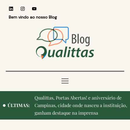
Bem vindo ao nosso Blog
Qualittas, Portas Abertas! e aniversário de
Reconhecer quem ensina: Faculdade
ÚLTIMAS:
Campinas, cidade onde nasceu a instituição,
Qualittas homenageia professores durante o
ganham destaque na imprensa
Medvep 2026