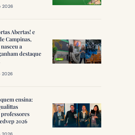
e 2026
ortas Abertas! e
 de Campinas,
 nasceu a
, ganham destaque
a
e 2026
quem ensina:
ualittas
professores
Medvep 2026
e 2026