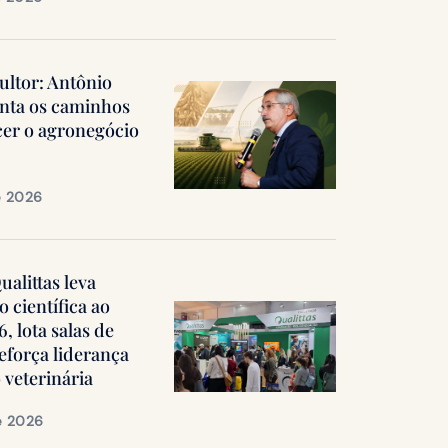
ultor: Antônio
nta os caminhos
cer o agronegócio
e 2026
alittas leva
 científica ao
 lota salas de
reforça liderança
 veterinária
e 2026