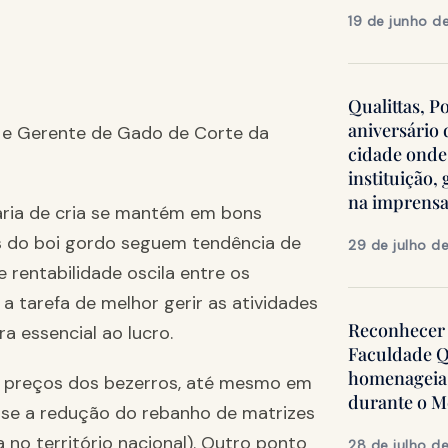
19 de junho d
Qualittas, P
aniversário
o e Gerente de Gado de Corte da
cidade onde
instituição
na imprens
ria de cria se mantém em bons
 do boi gordo seguem tendência de
29 de julho d
 rentabilidade oscila entre os
a tarefa de melhor gerir as atividades
Reconhecer 
a essencial ao lucro.
Faculdade Q
homenageia 
 preços dos bezerros, até mesmo em
durante o 
-se a redução do rebanho de matrizes
 no território nacional). Outro ponto
28 de julho d