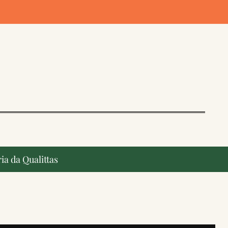
ia da Qualittas
ção, ganham destaque na imprensa