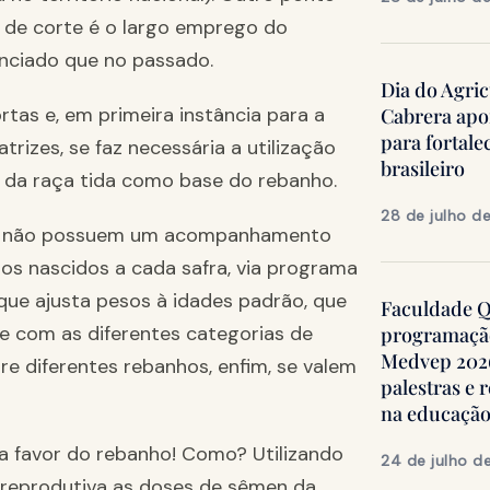
a de corte é o largo emprego do
enciado que no passado.
Dia do Agric
rtas e, em primeira instância para a
Cabrera apo
para fortale
rizes, se faz necessária a utilização
brasileiro
 da raça tida como base do rebanho.
28 de julho d
as não possuem um acompanhamento
s nascidos a cada safra, via programa
ue ajusta pesos à idades padrão, que
Faculdade Qu
 com as diferentes categorias de
programação
Medvep 2026,
 diferentes rebanhos, enfim, se valem
palestras e 
na educação
 a favor do rebanho! Como? Utilizando
24 de julho d
 reprodutiva as doses de sêmen da