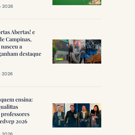
e 2026
ortas Abertas! e
 de Campinas,
 nasceu a
, ganham destaque
a
e 2026
quem ensina:
ualittas
professores
Medvep 2026
e 2026