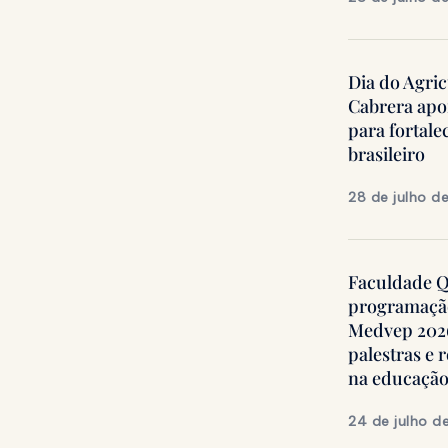
Dia do Agric
Cabrera apo
para fortale
brasileiro
28 de julho d
Faculdade Qu
programação
Medvep 2026,
palestras e 
na educação
24 de julho d