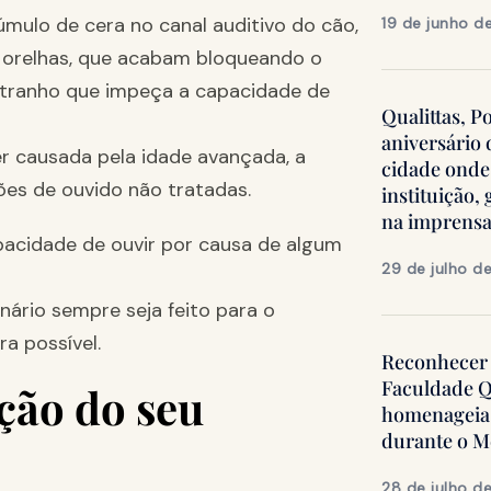
mulo de cera no canal auditivo do cão,
19 de junho d
 orelhas, que acabam bloqueando o
estranho que impeça a capacidade de
Qualittas, P
aniversário
r causada pela idade avançada, a
cidade onde
ões de ouvido não tratadas.
instituição
na imprens
cidade de ouvir por causa de algum
29 de julho d
ário sempre seja feito para o
a possível.
Reconhecer 
Faculdade Q
ção do seu
homenageia 
durante o 
28 de julho d