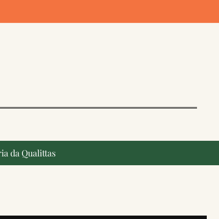
ia da Qualittas
ção, ganham destaque na imprensa