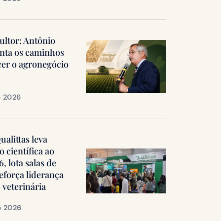
ultor: Antônio
nta os caminhos
cer o agronegócio
e 2026
alittas leva
 científica ao
 lota salas de
reforça liderança
 veterinária
e 2026