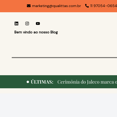
marketing@qualittas.com.br
11 97054-065
Bem vindo ao nosso Blog
ÚLTIMAS:
Cerimônia do Jaleco marca o 