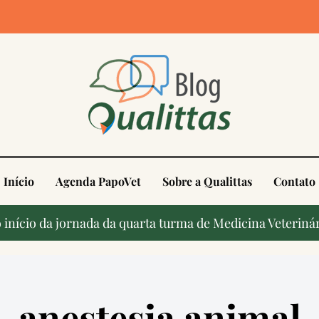
4
Início
Agenda PapoVet
Sobre a Qualittas
Contato
início da jornada da quarta turma de Medicina Veterinár
anestesia animal