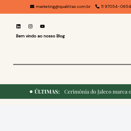
marketing@qualittas.com.br
11 97054-065
Bem vindo ao nosso Blog
ÚLTIMAS:
Cerimônia do Jaleco marca o 