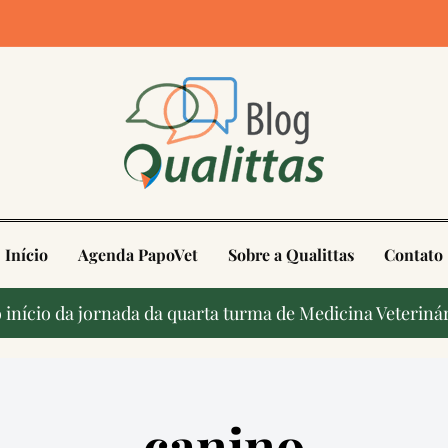
4
Início
Agenda PapoVet
Sobre a Qualittas
Contato
início da jornada da quarta turma de Medicina Veterinár
canino