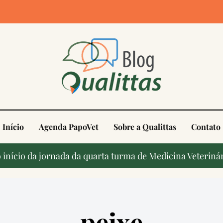
4
Início
Agenda PapoVet
Sobre a Qualittas
Contato
início da jornada da quarta turma de Medicina Veterinár
peixe