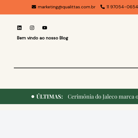
marketing@qualittas.com.br
11 97054-065
Bem vindo ao nosso Blog
ÚLTIMAS:
Cerimônia do Jaleco marca o 