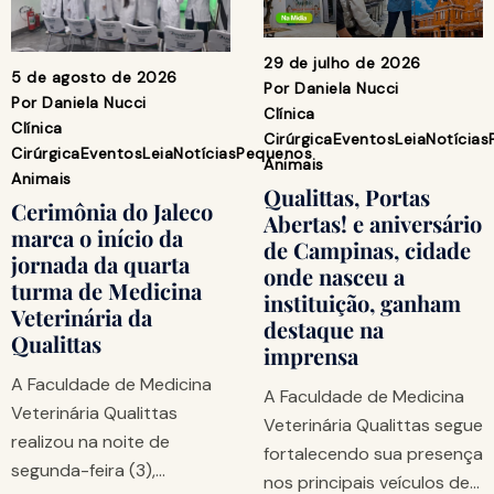
29 de julho de 2026
5 de agosto de 2026
Por
Daniela Nucci
Por
Daniela Nucci
Clínica
Clínica
Cirúrgica
Eventos
Leia
Notícias
Cirúrgica
Eventos
Leia
Notícias
Pequenos
Animais
Animais
Qualittas, Portas
Cerimônia do Jaleco
Abertas! e aniversário
marca o início da
de Campinas, cidade
jornada da quarta
onde nasceu a
turma de Medicina
instituição, ganham
Veterinária da
destaque na
Qualittas
imprensa
A Faculdade de Medicina
A Faculdade de Medicina
Veterinária Qualittas
Veterinária Qualittas segue
realizou na noite de
fortalecendo sua presença
segunda-feira (3),…
nos principais veículos de…