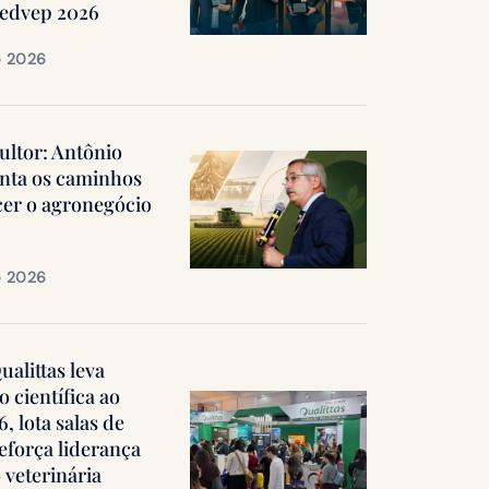
Medvep 2026
e 2026
ultor: Antônio
nta os caminhos
cer o agronegócio
e 2026
alittas leva
 científica ao
 lota salas de
reforça liderança
 veterinária