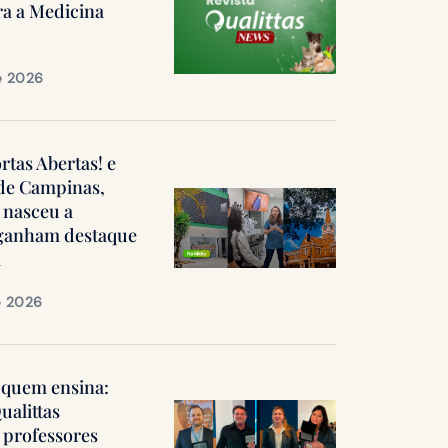
ra a Medicina
e 2026
ortas Abertas! e
 de Campinas,
 nasceu a
, ganham destaque
a
e 2026
quem ensina:
ualittas
professores