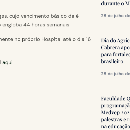
durante o 
gas, cujo vencimento básico de é
28 de julho d
ho engloba 44 horas semanais.
ente no próprio Hospital até o dia 16
Dia do Agric
Cabrera apo
para fortale
brasileiro
l
aqui
.
28 de julho d
Faculdade Qu
programação
Medvep 2026,
palestras e 
na educação