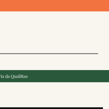
ia da Qualittas
ção, ganham destaque na imprensa