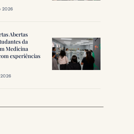
e 2026
rtas Abertas
tudantes da
em Medicina
 com experiências
e 2026