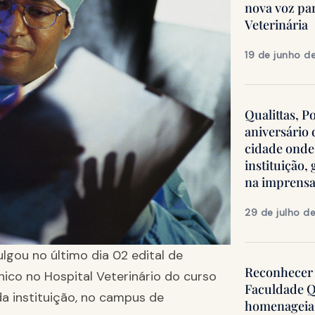
nova voz pa
Veterinária
19 de junho d
Qualittas, P
aniversário
cidade onde
instituição
na imprens
29 de julho d
lgou no último dia 02 edital de
Reconhecer 
ico no Hospital Veterinário do curso
Faculdade Q
a instituição, no campus de
homenageia 