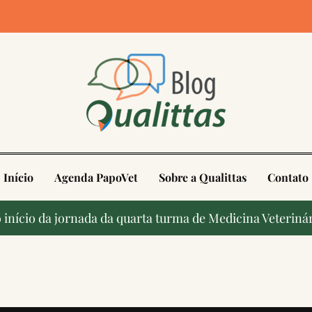
4
Início
Agenda PapoVet
Sobre a Qualittas
Contato
início da jornada da quarta turma de Medicina Veterinár