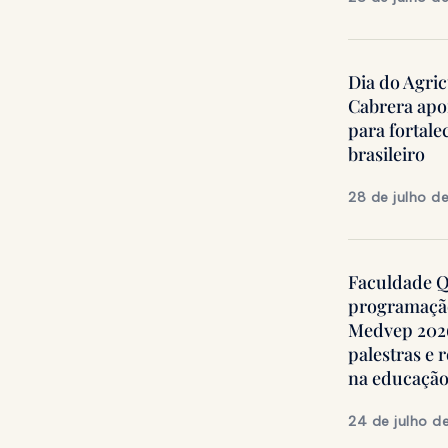
Dia do Agric
Cabrera apo
para fortale
brasileiro
28 de julho d
Faculdade Qu
programação
Medvep 2026,
palestras e 
na educação
24 de julho d