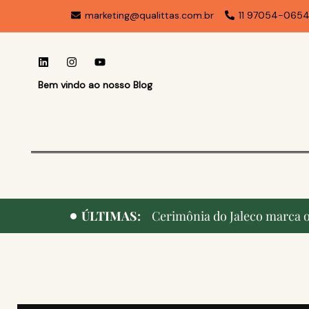
marketing@qualittas.com.br
11 97054-065
Bem vindo ao nosso Blog
ÚLTIMAS:
Cerimônia do Jaleco marca o 