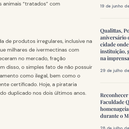
s animais “tratados” com
19 de junho d
Qualittas, P
aniversário
 de produtos irregulares, inclusive na
cidade onde
que milhares de ivermectinas com
instituição
na imprens
receram no mercado, fração
m disso, o simples fato de não possuir
29 de julho d
camento como ilegal, bem como o
 certificado. Hoje, a pirataria
o duplicado nos dois últimos anos.
Reconhecer 
Faculdade Q
homenageia 
durante o 
28 de julho d