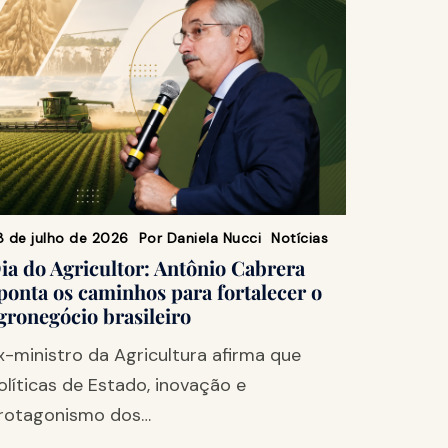
8 de julho de 2026
Por
Daniela Nucci
Notícias
ia do Agricultor: Antônio Cabrera
ponta os caminhos para fortalecer o
gronegócio brasileiro
x-ministro da Agricultura afirma que
olíticas de Estado, inovação e
rotagonismo dos…