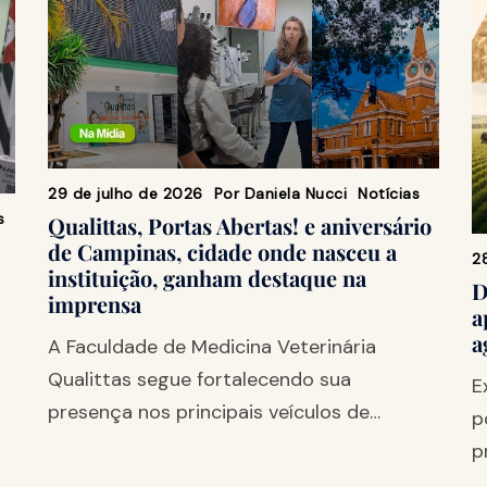
29 de julho de 2026
Por
Daniela Nucci
Notícias
s
Qualittas, Portas Abertas! e aniversário
de Campinas, cidade onde nasceu a
2
instituição, ganham destaque na
D
imprensa
a
a
A Faculdade de Medicina Veterinária
Qualittas segue fortalecendo sua
E
presença nos principais veículos de…
p
p