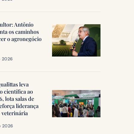
ultor: Antônio
nta os caminhos
cer o agronegócio
e 2026
alittas leva
 científica ao
 lota salas de
reforça liderança
 veterinária
e 2026