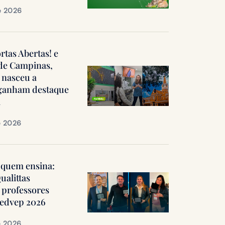
e 2026
ortas Abertas! e
 de Campinas,
 nasceu a
, ganham destaque
a
e 2026
quem ensina:
ualittas
professores
Medvep 2026
e 2026