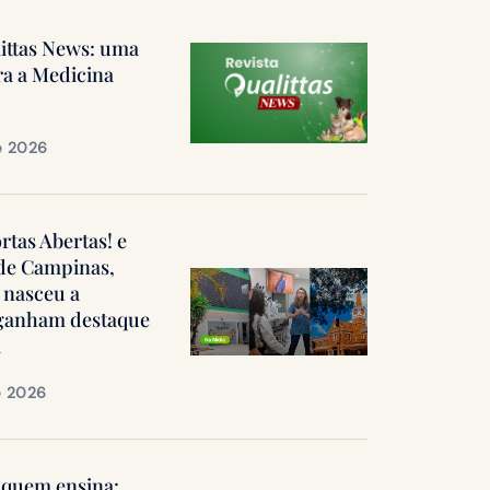
littas News: uma
ra a Medicina
e 2026
ortas Abertas! e
 de Campinas,
 nasceu a
, ganham destaque
a
e 2026
quem ensina: