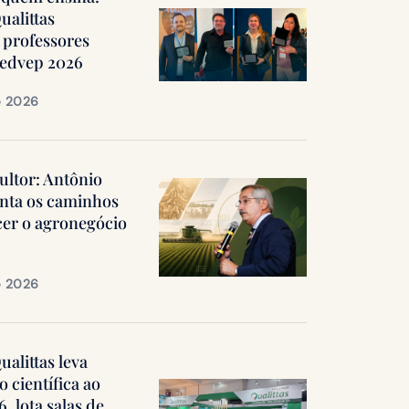
ualittas
professores
Medvep 2026
e 2026
ultor: Antônio
nta os caminhos
cer o agronegócio
e 2026
alittas leva
 científica ao
 lota salas de