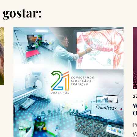
gostar:
2
W
O
P
W