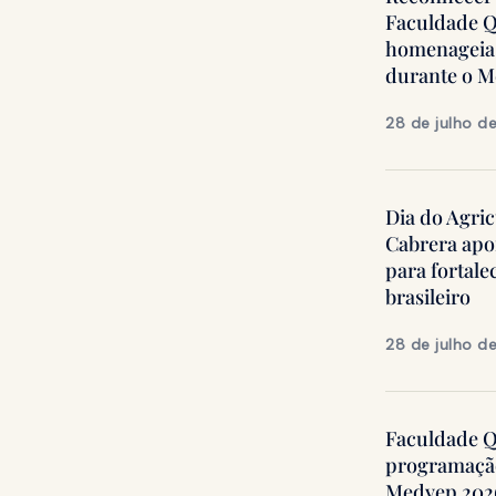
Faculdade Q
homenageia 
durante o 
28 de julho d
Dia do Agric
Cabrera apo
para fortale
brasileiro
28 de julho d
Faculdade Qu
programação
Medvep 2026,