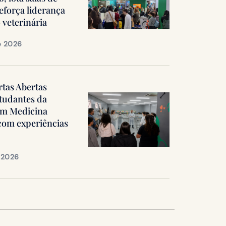
reforça liderança
 veterinária
e 2026
rtas Abertas
tudantes da
em Medicina
 com experiências
e 2026