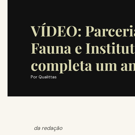
VÍDEO: Parceri
Fauna e Institu
completa um a
Por
Qualittas
da redação