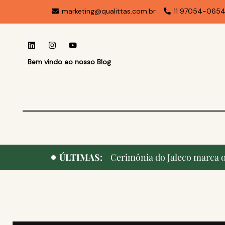
marketing@qualittas.com.br
11 97054-065
Bem vindo ao nosso Blog
ÚLTIMAS:
Cerimônia do Jaleco marca o 