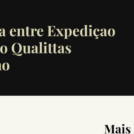
a entre Expediçao
to Qualittas
no
Mais 