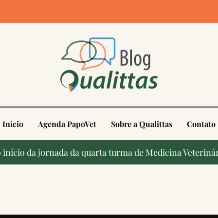
4
Início
Agenda PapoVet
Sobre a Qualittas
Contato
início da jornada da quarta turma de Medicina Veterinár