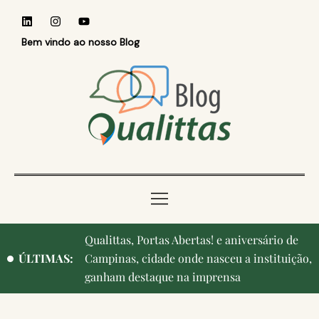
Bem vindo ao nosso Blog
Qualittas, Portas Abertas! e aniversário de
Reconhecer quem ensina: Faculdade
ÚLTIMAS:
Campinas, cidade onde nasceu a instituição,
Qualittas homenageia professores durante o
ganham destaque na imprensa
Medvep 2026