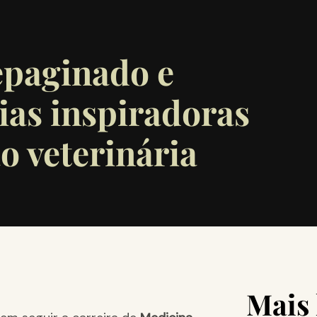
epaginado e
ias inspiradoras
o veterinária
Mais 