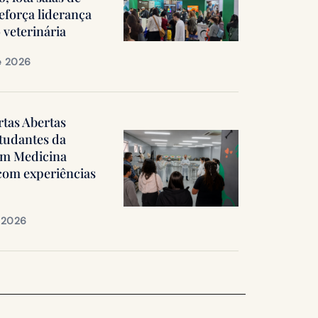
reforça liderança
 veterinária
e 2026
rtas Abertas
tudantes da
em Medicina
 com experiências
e 2026