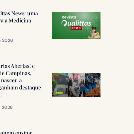
littas News: uma
ra a Medicina
e 2026
ortas Abertas! e
 de Campinas,
 nasceu a
, ganham destaque
a
e 2026
quem ensina: