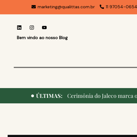
marketing@qualittas.com.br
11 97054-065
Bem vindo ao nosso Blog
ÚLTIMAS:
Cerimônia do Jaleco marca o 