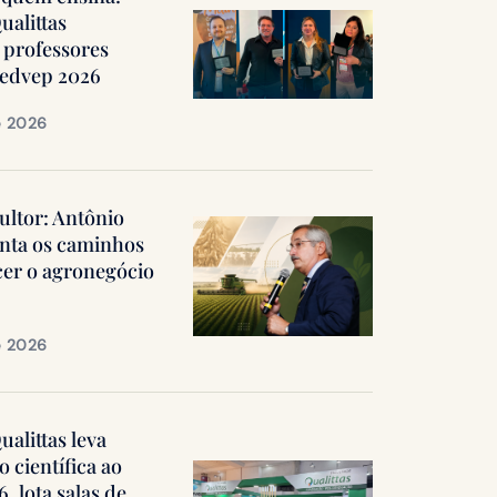
ualittas
professores
Medvep 2026
e 2026
ultor: Antônio
nta os caminhos
cer o agronegócio
e 2026
alittas leva
 científica ao
 lota salas de