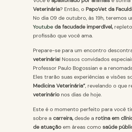
Você é
apaixonado por animais
e sonha 
Veterinária
? Então, o
PapoVet da Faculd
No dia 09 de outubro, às 19h, teremos 
Youtube
da facudade imperdível,
repleto
profissão que você ama.
Prepare-se para um encontro descontr
veterinária
! Nossos convidados especiai
Professor Paulo Bogossian e a renomada
Eles trarão suas experiências e visões s
Medicina Veterinária”
, revelando o que 
veterinário
nos dias de hoje.
Este é o momento perfeito para você ti
sobre a
carreira,
desde a
rotina em clíni
de atuação
em áreas como
saúde públi