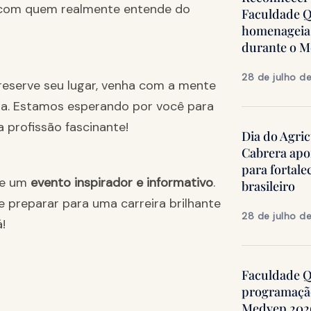
 com quem realmente entende do
Faculdade Q
homenageia 
durante o 
28 de julho d
reserve seu lugar, venha com a mente
a. Estamos esperando por você para
profissão fascinante!
Dia do Agric
Cabrera apo
para fortale
de um
evento inspirador e informativo
.
brasileiro
 preparar para uma carreira brilhante
28 de julho d
!
Faculdade Qu
programação
Medvep 2026,