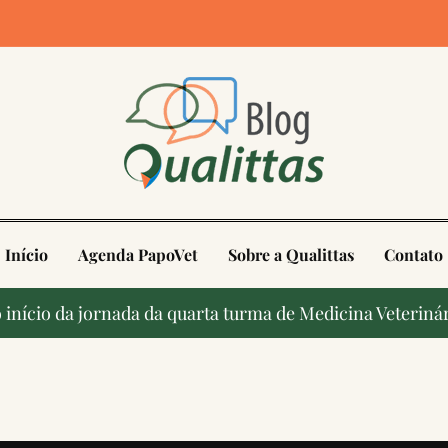
4
Início
Agenda PapoVet
Sobre a Qualittas
Contato
início da jornada da quarta turma de Medicina Veterinár