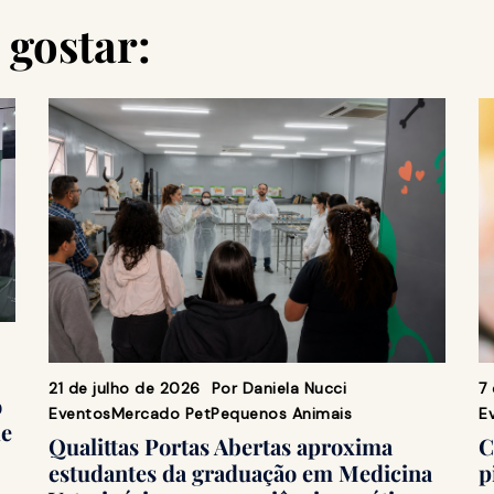
gostar:
7
21 de julho de 2026
Por
Daniela Nucci
o
E
Eventos
Mercado Pet
Pequenos Animais
de
C
Qualittas Portas Abertas aproxima
p
estudantes da graduação em Medicina