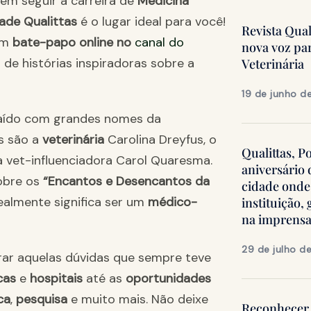
em seguir a carreira de
Medicina
ade Qualittas
é o lugar ideal para você!
Revista Qua
um
bate-papo online no
canal do
nova voz pa
 de histórias inspiradoras sobre a
Veterinária
19 de junho d
aído com grandes nomes da
s são a
veterinária
Carolina Dreyfus, o
Qualittas, P
 vet-influenciadora Carol Quaresma.
aniversário
obre os
“Encantos e Desencantos da
cidade onde
realmente significa ser um
médico-
instituição
na imprens
29 de julho d
rar aquelas dúvidas que sempre teve
cas
e
hospitais
até as
oportunidades
ca
,
pesquisa
e muito mais. Não deixe
Reconhecer 